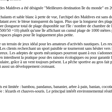
l des Maldives a été désignée "Meilleures destination île du monde" en 
alants et sable blanc à perte de vue, l'archipel des Maldives est sans do
latant avec le bleue transparent du lagon. Plus que la longueur des plages
e (longueur total de plage disponible sur l'île / nombre de chambre de l'h
 500/50 =10) plutôt qu'une île affichant un cumul plage de 1000 mètre
spaces plages pour île logiquement plus petite.
e un terrain de jeux idéal pour les amateurs d'activités nautiques. Les res
Les clients recherchant un sport paisible se tourneront sans hésiter ver
eux. Les adeptes de sports mécaniques pourront quant à eux s'adonner a
 en interdisent la pratique pour des raisons écologiques ou pour garantir la
ulaire, grâce à un vent toujours présent. La pêche sportive au gros fait p
lui aussi un développement croissant.
s est limitée : bambou, pandanus, bananier, arbre à pain, banian, cocoti
ée : lézards et chauves-souris. Le principal intérêt environnemental résid