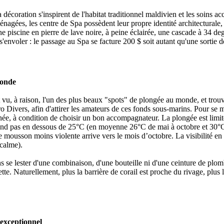
la décoration s'inspirent de l'habitat traditionnel maldivien et les soins 
gées, les centre de Spa possèdent leur propre identité architecturale, 
une piscine en pierre de lave noire, à peine éclairée, une cascade à 34 de
s'envoler : le passage au Spa se facture 200 $ soit autant qu'une sortie 
Monde
t vu, à raison, l'un des plus beaux "spots" de plongée au monde, et trou
ro Divers, afin d'attirer les amateurs de ces fonds sous-marins. Pour se m
 l'année, à condition de choisir un bon accompagnateur. La plongée est li
cend pas en dessous de 25°C (en moyenne 26°C de mai à octobre et 30°C
mousson moins violente arrive vers le mois d’octobre. La visibilité en
 calme).
ans se lester d'une combinaison, d'une bouteille ni d'une ceinture de plom
e. Naturellement, plus la barrière de corail est proche du rivage, plus le
 exceptionnel