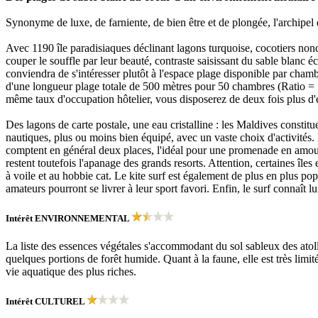
Synonyme de luxe, de farniente, de bien être et de plongée, l'archipe
Avec 1190 île paradisiaques déclinant lagons turquoise, cocotiers nonch
couper le souffle par leur beauté, contraste saisissant du sable blanc éc
conviendra de s'intéresser plutôt à l'espace plage disponible par chambr
d'une longueur plage totale de 500 mètres pour 50 chambres (Ratio =
même taux d'occupation hôtelier, vous disposerez de deux fois plus d'e
Des lagons de carte postale, une eau cristalline : les Maldives constitu
nautiques, plus ou moins bien équipé, avec un vaste choix d'activités. 
comptent en général deux places, l'idéal pour une promenade en amour
restent toutefois l'apanage des grands resorts. Attention, certaines îles
à voile et au hobbie cat. Le kite surf est également de plus en plus pop
amateurs pourront se livrer à leur sport favori. Enfin, le surf connaît 
Intérêt
ENVIRONNEMENTAL
La liste des essences végétales s'accommodant du sol sableux des atoll
quelques portions de forêt humide. Quant à la faune, elle est très limit
vie aquatique des plus riches.
Intérêt
CULTUREL