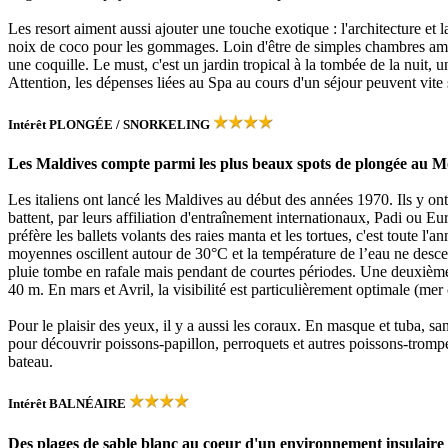
Les resort aiment aussi ajouter une touche exotique : l'architecture et 
noix de coco pour les gommages. Loin d'être de simples chambres aména
une coquille. Le must, c'est un jardin tropical à la tombée de la nuit, 
Attention, les dépenses liées au Spa au cours d'un séjour peuvent vite 
Intérêt
PLONGÉE / SNORKELING
Les Maldives compte parmi les plus beaux spots de plongée au 
Les italiens ont lancé les Maldives au début des années 1970. Ils y on
battent, par leurs affiliation d'entraînement internationaux, Padi ou Eu
préfère les ballets volants des raies manta et les tortues, c'est toute
moyennes oscillent autour de 30°C et la température de l’eau ne des
pluie tombe en rafale mais pendant de courtes périodes. Une deuxième 
40 m. En mars et Avril, la visibilité est particulièrement optimale (mer
Pour le plaisir des yeux, il y a aussi les coraux. En masque et tuba, s
pour découvrir poissons-papillon, perroquets et autres poissons-trompett
bateau.
Intérêt
BALNÉAIRE
Des plages de sable blanc au coeur d'un environnement insulaire