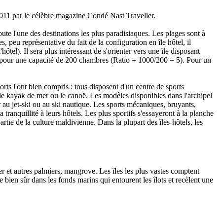
2011 par le célèbre magazine Condé Nast Traveller.
ute l'une des destinations les plus paradisiaques. Les plages sont à
, peu représentative du fait de la configuration en île hôtel, il
ôtel). Il sera plus intéressant de s'orienter vers une île disposant
s pour une capacité de 200 chambres (Ratio = 1000/200 = 5). Pour un
orts l'ont bien compris : tous disposent d'un centre de sports
s le kayak de mer ou le canoë. Les modèles disponibles dans l'archipel
u jet-ski ou au ski nautique. Les sports mécaniques, bruyants,
 tranquillité à leurs hôtels. Les plus sportifs s'essayeront à la planche
artie de la culture maldivienne. Dans la plupart des îles-hôtels, les
er et autres palmiers, mangrove. Les îles les plus vastes comptent
e bien sûr dans les fonds marins qui entourent les îlots et recèlent une