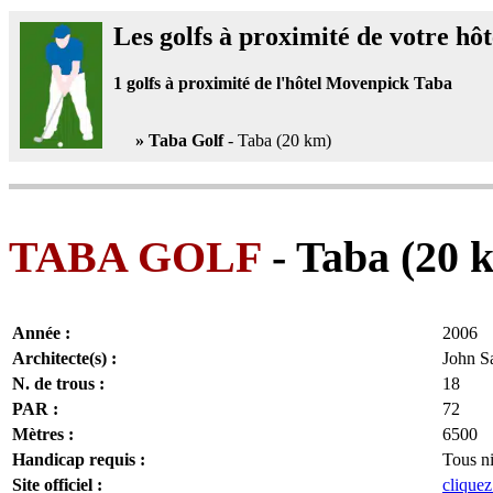
Les golfs à proximité de votre hôt
1
golfs à proximité de l'hôtel Movenpick Taba
» Taba Golf
- Taba (20 km)
TABA GOLF
- Taba (20 k
Année :
2006
Architecte(s) :
John S
N. de trous :
18
PAR :
72
Mètres :
6500
Handicap requis :
Tous n
Site officiel :
cliquez