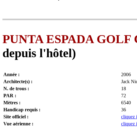
PUNTA ESPADA GOLF
depuis l'hôtel)
Année :
2006
Architecte(s) :
Jack Ni
N. de trous :
18
PAR :
72
Mètres :
6540
Handicap requis :
36
Site officiel :
cliquez 
Vue aérienne :
cliquez 