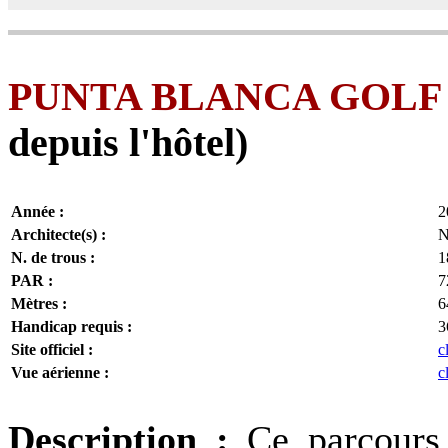
PUNTA BLANCA GOLF
depuis l'hôtel)
Année :
2
Architecte(s) :
N
N. de trous :
1
PAR :
7
Mètres :
6
Handicap requis :
3
Site officiel :
c
Vue aérienne :
c
Description :
Ce parcours