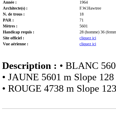
Année :
1964
Architecte(s) :
F.W.Hawtree
N. de trous :
18
PAR :
71
Mètres :
5601
Handicap requis :
28 (homme) 36 (femm
Site officiel :
cliquez ici
Vue aérienne :
cliquez ici
Description :
• BLANC 560
• JAUNE 5601 m Slope 128
• ROUGE 4738 m Slope 12