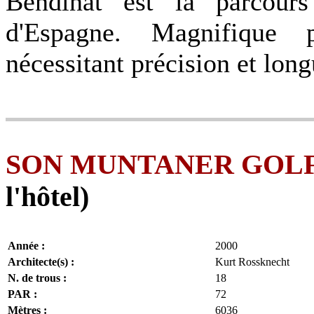
Bendinat est la parcours
d'Espagne. Magnifique p
nécessitant précision et long
SON MUNTANER GOL
l'hôtel)
Année :
2000
Architecte(s) :
Kurt Rossknecht
N. de trous :
18
PAR :
72
Mètres :
6036