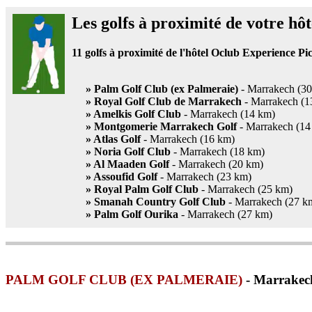
Les golfs à proximité de votre hôt
11
golfs à proximité de l'hôtel Oclub Experience Pi
» Palm Golf Club (ex Palmeraie)
- Marrakech (3
» Royal Golf Club de Marrakech
- Marrakech (1
» Amelkis Golf Club
- Marrakech (14 km)
» Montgomerie Marrakech Golf
- Marrakech (14
» Atlas Golf
- Marrakech (16 km)
» Noria Golf Club
- Marrakech (18 km)
» Al Maaden Golf
- Marrakech (20 km)
» Assoufid Golf
- Marrakech (23 km)
» Royal Palm Golf Club
- Marrakech (25 km)
» Smanah Country Golf Club
- Marrakech (27 k
» Palm Golf Ourika
- Marrakech (27 km)
PALM GOLF CLUB (EX PALMERAIE)
- Marrakech