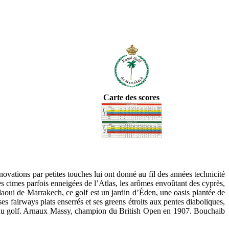
Carte des scores
vations par petites touches lui ont donné au fil des années technicité
es cimes parfois enneigées de l’Atlas, les arômes envoûtant des cyprès,
Glaoui de Marrakech, ce golf est un jardin d’Éden, une oasis plantée de
ses fairways plats enserrés et ses greens étroits aux pentes diaboliques,
ers du golf. Arnaux Massy, champion du British Open en 1907. Bouchaib