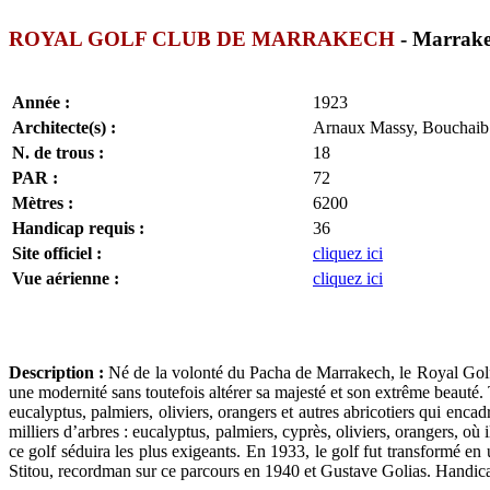
ROYAL GOLF CLUB DE MARRAKECH
- Marrakec
Année :
1923
Architecte(s) :
Arnaux Massy, Bouchaib 
N. de trous :
18
PAR :
72
Mètres :
6200
Handicap requis :
36
Site officiel :
cliquez ici
Vue aérienne :
cliquez ici
Description :
Né de la volonté du Pacha de Marrakech, le Royal Golf 
une modernité sans toutefois altérer sa majesté et son extrême beauté.
eucalyptus, palmiers, oliviers, orangers et autres abricotiers qui enc
milliers d’arbres : eucalyptus, palmiers, cyprès, oliviers, orangers, où
ce golf séduira les plus exigeants. En 1933, le golf fut transformé 
Stitou, recordman sur ce parcours en 1940 et Gustave Golias. Handica