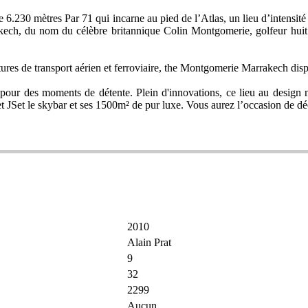
.230 mètres Par 71 qui incarne au pied de l’Atlas, un lieu d’intensité
ech, du nom du célèbre britannique Colin Montgomerie, golfeur huit f
ures de transport aérien et ferroviaire, the Montgomerie Marrakech d
our des moments de détente. Plein d'innovations, ce lieu au design n
 JSet le skybar et ses 1500m² de pur luxe. Vous aurez l’occasion de déc
2010
Alain Prat
9
32
2299
Aucun