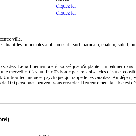
cliquez ici
cliquez ici
entre ville.
stituant les principales ambiances du sud marocain, chaleur, soleil, 
cascades. Le raffinement a été poussé jusqu'à planter un palmier dan
t une merveille. C'est un Par 03 bordé par trois obstacles d'eau et const
ant. Un trou technique et psychique qui rappelle les caraïbes. Au départ
s de 100 personnes peuvent vous regarder. Heureusement la table est déli
tel)