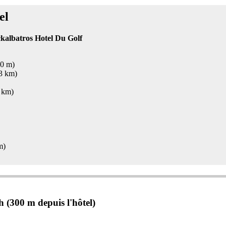
el
ckalbatros Hotel Du Golf
00 m)
3 km)
 km)
m)
 (300 m depuis l'hôtel)