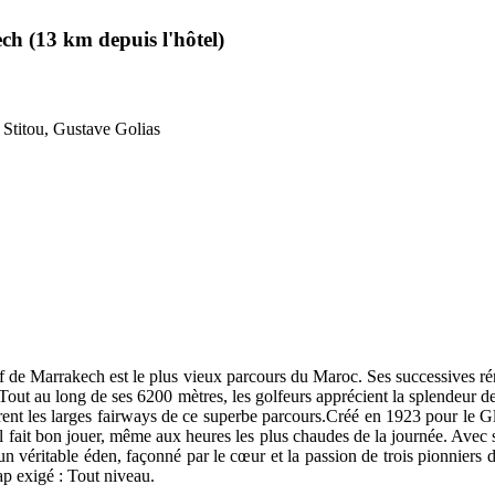
h (13 km depuis l'hôtel)
Stitou, Gustave Golias
de Marrakech est le plus vieux parcours du Maroc. Ses successives réno
 Tout au long de ses 6200 mètres, les golfeurs apprécient la splendeur d
adrent les larges fairways de ce superbe parcours.Créé en 1923 pour le 
 il fait bon jouer, même aux heures les plus chaudes de la journée. Avec 
en un véritable éden, façonné par le cœur et la passion de trois pionni
p exigé : Tout niveau.