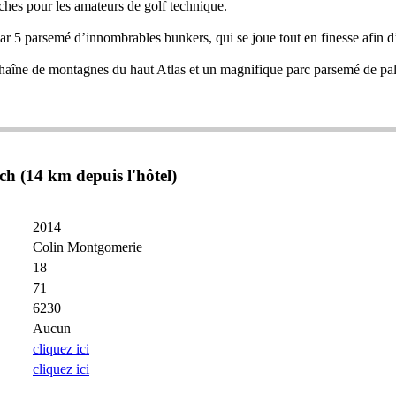
hes pour les amateurs de golf technique.
n par 5 parsemé d’innombrables bunkers, qui se joue tout en finesse afin 
haîne de montagnes du haut Atlas et un magnifique parc parsemé de pal
h (14 km depuis l'hôtel)
2014
Colin Montgomerie
18
71
6230
Aucun
cliquez ici
cliquez ici