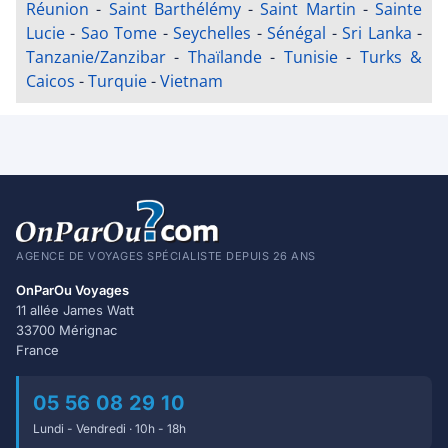
Réunion
-
Saint Barthélémy
-
Saint Martin
-
Sainte
Lucie
-
Sao Tome
-
Seychelles
-
Sénégal
-
Sri Lanka
-
Tanzanie/Zanzibar
-
Thaïlande
-
Tunisie
-
Turks &
Caicos
-
Turquie
-
Vietnam
AGENCE DE VOYAGES SPÉCIALISTE DEPUIS 26 ANS
OnParOu Voyages
11 allée James Watt
33700 Mérignac
France
05 56 08 29 10
Lundi - Vendredi · 10h - 18h