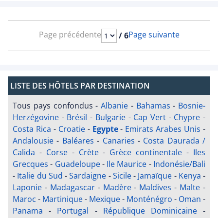
Page précédente
Page suivante
/ 6
LISTE DES HÔTELS PAR DESTINATION
Tous pays confondus
-
Albanie
-
Bahamas
-
Bosnie-
Herzégovine
-
Brésil
-
Bulgarie
-
Cap Vert
-
Chypre
-
Costa Rica
-
Croatie
-
Egypte
-
Emirats Arabes Unis
-
Andalousie
-
Baléares
-
Canaries
-
Costa Daurada /
Calida
-
Corse
-
Crète
-
Grèce continentale
-
Iles
Grecques
-
Guadeloupe
-
Ile Maurice
-
Indonésie/Bali
-
Italie du Sud
-
Sardaigne
-
Sicile
-
Jamaïque
-
Kenya
-
Laponie
-
Madagascar
-
Madère
-
Maldives
-
Malte
-
Maroc
-
Martinique
-
Mexique
-
Monténégro
-
Oman
-
Panama
-
Portugal
-
République Dominicaine
-