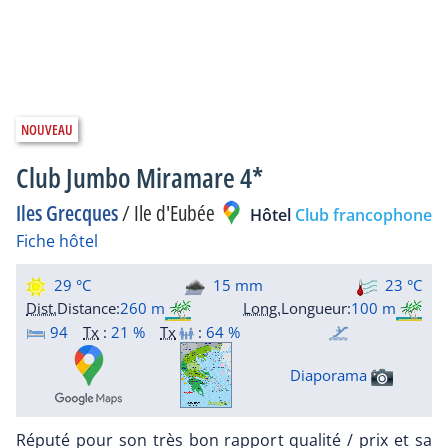
Club Jumbo Miramare 4*
Iles Grecques
/
Ile d'Eubée
Hôtel
Club francophone
Fiche hôtel
29 °C
15 mm
23 °C
Dist.
Distance
:
260 m
Long.
Longueur
:
100 m
94
Tx
:
21 %
Tx
:
64 %
Diaporama
Réputé pour son très bon rapport qualité / prix et sa