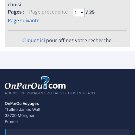
choisi.
Pages :
Page précédente
/ 25
Page suivante
Cliquez ici
pour affinez votre recherche.
AGENCE DE VOYAGES SPÉCIALISTE DEPUIS 26 ANS
OnParOu Voyages
11 allée James Watt
33700 Mérignac
France