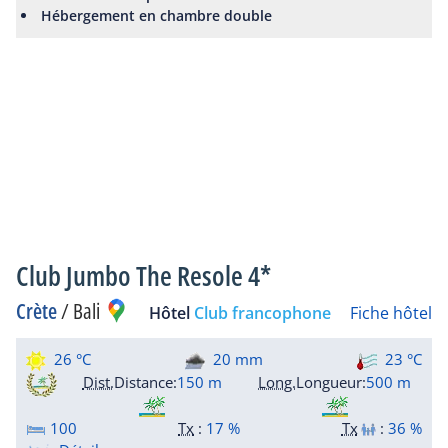
Hébergement en chambre double
Club Jumbo The Resole 4*
Crète
/
Bali
Hôtel
Club francophone
Fiche hôtel
26 °C
20 mm
23 °C
Dist.
Distance
:
150 m
Long.
Longueur
:
500 m
100
Tx
:
17 %
Tx
:
36 %