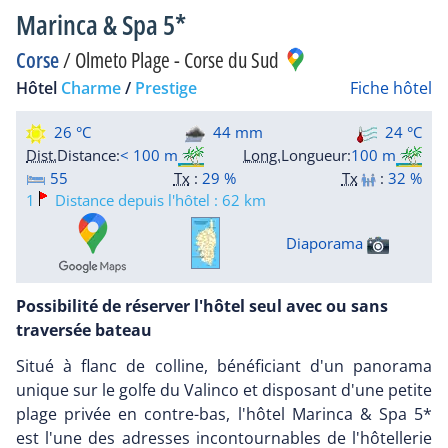
Marinca & Spa 5*
Corse
/
Olmeto Plage - Corse du Sud
Hôtel
Charme
/
Prestige
Fiche hôtel
26 °C
44 mm
24 °C
Dist.
Distance
:
< 100 m
Long.
Longueur
:
100 m
55
Tx
:
29 %
Tx
:
32 %
1
Distance depuis l'hôtel : 62 km
Diaporama
Possibilité de réserver l'hôtel seul avec ou sans
traversée bateau
Situé à flanc de colline, bénéficiant d'un panorama
unique sur le golfe du Valinco et disposant d'une petite
plage privée en contre-bas, l'hôtel Marinca & Spa 5*
est l'une des adresses incontournables de l'hôtellerie