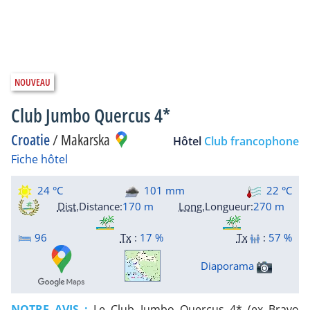
Club Jumbo Quercus 4*
Croatie
/
Makarska
Hôtel
Club francophone
Fiche hôtel
24 °C
101 mm
22 °C
Dist.
Distance
:
170 m
Long.
Longueur
:
270 m
96
Tx
:
17 %
Tx
:
57 %
Diaporama
NOTRE AVIS :
Le Club Jumbo Quercus 4* (ex Bravo