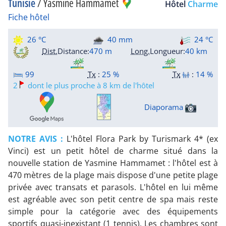
Tunisie
/
Yasmine Hammamet
Hôtel
Charme
Fiche hôtel
26 °C
40 mm
24 °C
Dist.
Distance
:
470 m
Long.
Longueur
:
40 km
99
Tx
:
25 %
Tx
:
14 %
2
dont le plus proche à 8 km de l'hôtel
Diaporama
NOTRE AVIS :
L'hôtel Flora Park by Turismark 4* (ex
Vinci) est un petit hôtel de charme situé dans la
nouvelle station de Yasmine Hammamet : l'hôtel est à
470 mètres de la plage mais dispose d'une petite plage
privée avec transats et parasols. L'hôtel en lui même
est agréable avec son petit centre de spa mais reste
simple pour la catégorie avec des équipements
sportifs quasi-inexistant (1 tennis). Les chambres sont