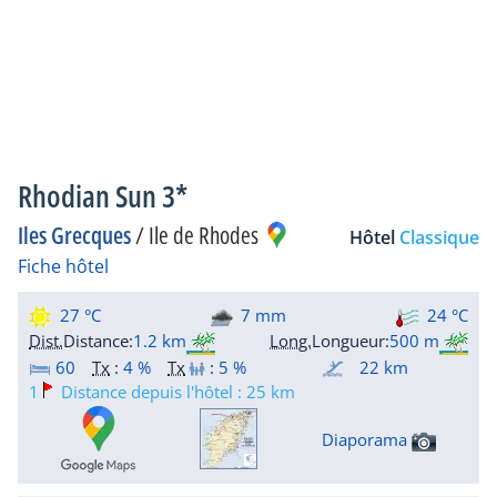
Rhodian Sun 3*
Iles Grecques
/
Ile de Rhodes
Hôtel
Classique
Fiche hôtel
27 °C
7 mm
24 °C
Dist.
Distance
:
1.2 km
Long.
Longueur
:
500 m
60
Tx
:
4 %
Tx
:
5 %
22 km
1
Distance depuis l'hôtel : 25 km
Diaporama