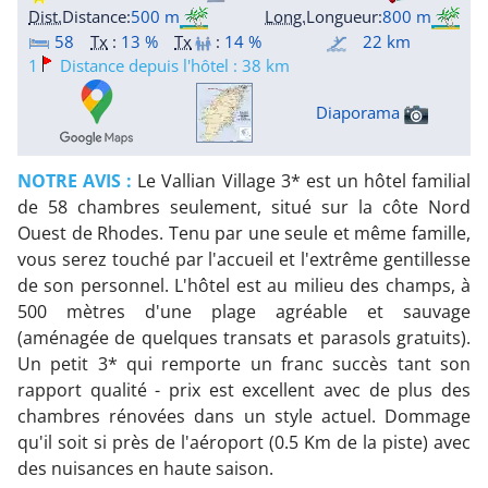
Dist.
Distance
:
500 m
Long.
Longueur
:
800 m
58
Tx
:
13 %
Tx
:
14 %
22 km
1
Distance depuis l'hôtel : 38 km
Diaporama
NOTRE AVIS :
Le Vallian Village 3* est un hôtel familial
de 58 chambres seulement, situé sur la côte Nord
Ouest de Rhodes. Tenu par une seule et même famille,
vous serez touché par l'accueil et l'extrême gentillesse
de son personnel. L'hôtel est au milieu des champs, à
500 mètres d'une plage agréable et sauvage
(aménagée de quelques transats et parasols gratuits).
Un petit 3* qui remporte un franc succès tant son
rapport qualité - prix est excellent avec de plus des
chambres rénovées dans un style actuel. Dommage
qu'il soit si près de l'aéroport (0.5 Km de la piste) avec
des nuisances en haute saison.