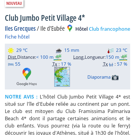
Club Jumbo Petit Village 4*
Iles Grecques
/
Ile d'Eubée
Hôtel
Club francophone
Fiche hôtel
29 °C
15 mm
23 °C
Dist.
Distance
:
< 100 m
Long.
Longueur
:
150 m
55
Tx
:
17 %
Tx
:
57 %
Diaporama
NOTRE AVIS :
L'hôtel Club Jumbo Petit Village 4* est
situé sur l'île d'Eubée reliée au continent par un pont.
Le club est mitoyen du Club Framissima Palmariva
Beach 4* dont il partage certaines animations et le
club enfants. Vous pourrez (via la route ou le ferry)
découvrir les joyaux d'Athènes, situé à 1h30 de l'hôtel.