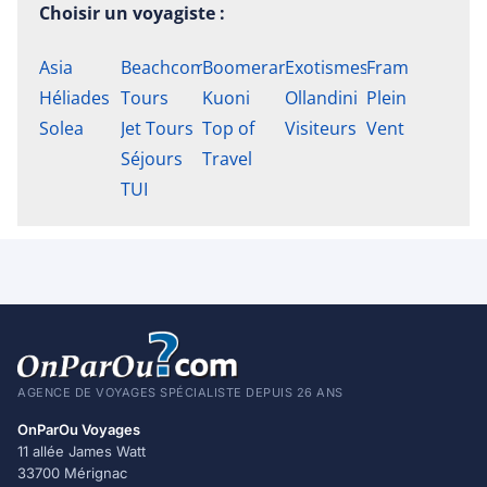
Choisir un voyagiste :
Asia
Beachcomber
Boomerang
Exotismes
Fram
Héliades
Tours
Kuoni
Ollandini
Plein
Solea
Jet Tours
Top of
Visiteurs
Vent
Séjours
Travel
TUI
AGENCE DE VOYAGES SPÉCIALISTE DEPUIS 26 ANS
OnParOu Voyages
11 allée James Watt
33700 Mérignac