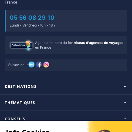
France
05 56 08 29 10
Lundi - Vendredi · 10h - 18h
Agence membre du
1er réseau d’agences de voyages
en France
Suivez-nous
DESTINATIONS
Maldives
THÉMATIQUES
Seychelles
Tout inclus
Ile Maurice
CONSEILS
Clubs francophones
Tanzanie/Zanzibar
Le blog d’OnParOu