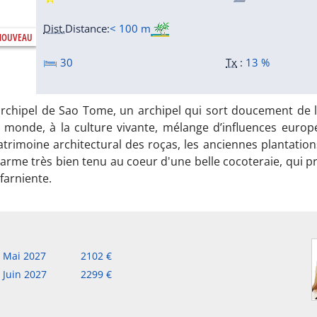
Dist.
Distance
:
< 100 m
30
Tx
:
13 %
'archipel de Sao Tome, un archipel qui sort doucement de l
 monde, à la culture vivante, mélange d’influences europé
trimoine architectural des roças, les anciennes plantations
harme très bien tenu au coeur d'une belle cocoteraie, qui 
 farniente.
Mai 2027
2102
Juin 2027
2299