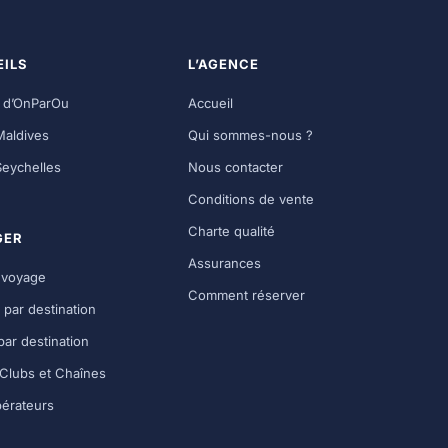
ILS
L’AGENCE
g d’OnParOu
Accueil
Maldives
Qui sommes-nous ?
Seychelles
Nous contacter
Conditions de vente
Charte qualité
GER
Assurances
 voyage
Comment réserver
 par destination
par destination
Clubs et Chaînes
érateurs