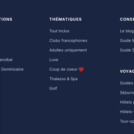
TIONS
THÉMATIQUES
CONSE
Tout inclus
Le blo
Clubs francophones
Guide 
Adultes uniquement
Guide 
anzibar
Luxe
 Dominicaine
Coup de coeur
VOYA
Thalasso & Spa
Guides
Golf
Séjours
Hôtels 
Hôtels-
Tour-op