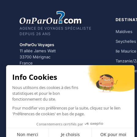
DESTINA
AGENCE DE VOYAGES SPÉCIALISTE
Maldives
DEPUIS 26 ANS
Seychelles
OnParOu Voyages
11 allée James Watt
Ile Maurice
33700 Mérignac
Tanzanie/Z
France
République
05 56 08 29 10
Mexique
Lundi - Vendredi · 10h - 18h
Thaïlande
Agence membre du
1er
réseau d’agences de
voyages
en France
Suivez-nous