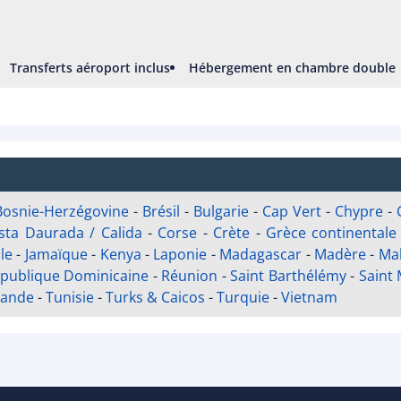
Transferts aéroport inclus
Hébergement en chambre double
Bosnie-Herzégovine
-
Brésil
-
Bulgarie
-
Cap Vert
-
Chypre
-
sta Daurada / Calida
-
Corse
-
Crète
-
Grèce continentale
ile
-
Jamaïque
-
Kenya
-
Laponie
-
Madagascar
-
Madère
-
Mal
publique Dominicaine
-
Réunion
-
Saint Barthélémy
-
Saint 
lande
-
Tunisie
-
Turks & Caicos
-
Turquie
-
Vietnam