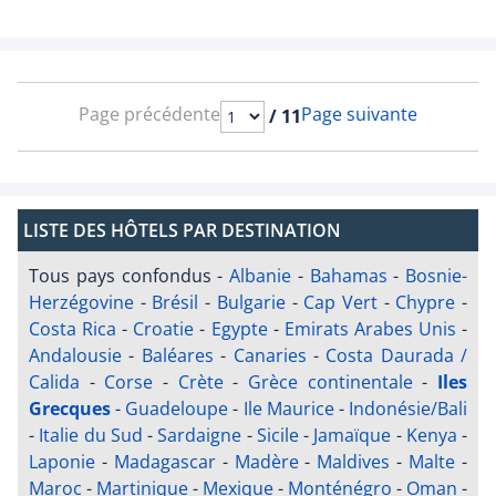
Page précédente
Page suivante
/ 11
LISTE DES HÔTELS PAR DESTINATION
Tous pays confondus
-
Albanie
-
Bahamas
-
Bosnie-
Herzégovine
-
Brésil
-
Bulgarie
-
Cap Vert
-
Chypre
-
Costa Rica
-
Croatie
-
Egypte
-
Emirats Arabes Unis
-
Andalousie
-
Baléares
-
Canaries
-
Costa Daurada /
Calida
-
Corse
-
Crète
-
Grèce continentale
-
Iles
Grecques
-
Guadeloupe
-
Ile Maurice
-
Indonésie/Bali
-
Italie du Sud
-
Sardaigne
-
Sicile
-
Jamaïque
-
Kenya
-
Laponie
-
Madagascar
-
Madère
-
Maldives
-
Malte
-
Maroc
-
Martinique
-
Mexique
-
Monténégro
-
Oman
-