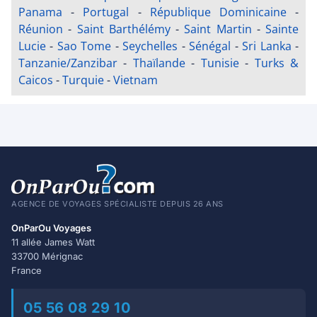
Panama
-
Portugal
-
République Dominicaine
-
Réunion
-
Saint Barthélémy
-
Saint Martin
-
Sainte
Lucie
-
Sao Tome
-
Seychelles
-
Sénégal
-
Sri Lanka
-
Tanzanie/Zanzibar
-
Thaïlande
-
Tunisie
-
Turks &
Caicos
-
Turquie
-
Vietnam
AGENCE DE VOYAGES SPÉCIALISTE DEPUIS 26 ANS
OnParOu Voyages
11 allée James Watt
33700 Mérignac
France
05 56 08 29 10