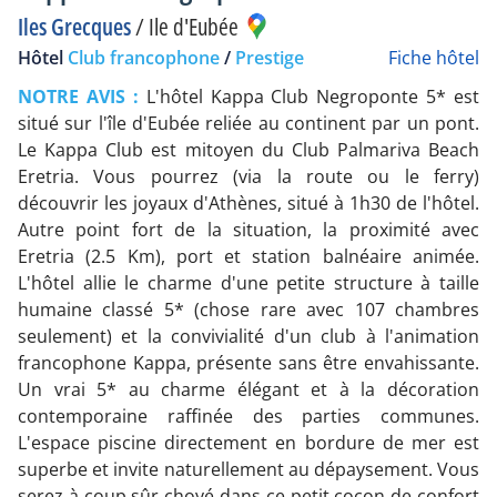
Iles Grecques
/
Ile d'Eubée
Hôtel
Club francophone
/
Prestige
Fiche hôtel
NOTRE AVIS :
L'hôtel Kappa Club Negroponte 5* est
situé sur l'île d'Eubée reliée au continent par un pont.
Le Kappa Club est mitoyen du Club Palmariva Beach
Eretria. Vous pourrez (via la route ou le ferry)
découvrir les joyaux d'Athènes, situé à 1h30 de l'hôtel.
Autre point fort de la situation, la proximité avec
Eretria (2.5 Km), port et station balnéaire animée.
L'hôtel allie le charme d'une petite structure à taille
humaine classé 5* (chose rare avec 107 chambres
seulement) et la convivialité d'un club à l'animation
francophone Kappa, présente sans être envahissante.
Un vrai 5* au charme élégant et à la décoration
contemporaine raffinée des parties communes.
L'espace piscine directement en bordure de mer est
superbe et invite naturellement au dépaysement. Vous
serez à coup sûr choyé dans ce petit cocon de confort