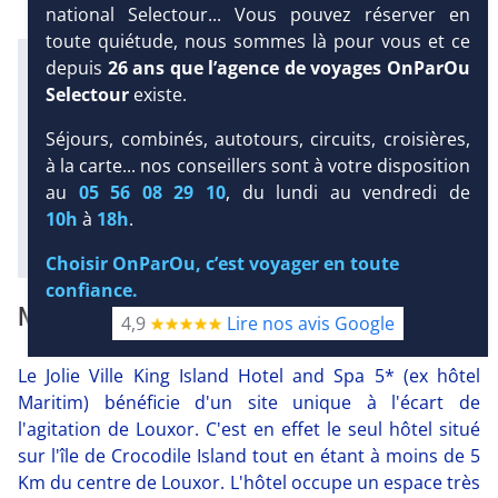
national Selectour... Vous pouvez réserver en
toute quiétude, nous sommes là pour vous et ce
Infos météo :
depuis
26 ans que l’agence de voyages OnParOu
39 °C
0 mm
Selectour
existe.
Équipement :
DEMANDE
D’INFORMATIONS
650
Tx
:
46 %
Tx
:
41 %
Séjours, combinés, autotours, circuits, croisières,
Infos golfs :
à la carte... nos conseillers sont à votre disposition
DEVIS /
1
Distance depuis l'hôtel : 18 km
au
05 56 08 29 10
, du lundi au vendredi de
RÉSERVATION
10h
à
18h
.
Diaporama
Choisir OnParOu, c’est voyager en toute
confiance.
NOTRE AVIS
4,9
Lire nos avis Google
Le Jolie Ville King Island Hotel and Spa 5* (ex hôtel
Maritim) bénéficie d'un site unique à l'écart de
l'agitation de Louxor. C'est en effet le seul hôtel situé
sur l'île de Crocodile Island tout en étant à moins de 5
Km du centre de Louxor. L'hôtel occupe un espace très