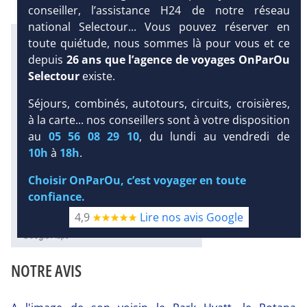
conseiller, l’assistance H24 de notre réseau
national Selectour... Vous pouvez réserver en
Infos météo :
toute quiétude, nous sommes là pour vous et ce
37 °C
0 mm
32 °C
depuis
26 ans que l’agence de voyages OnParOu
Infos plages :
Selectour
existe.
Dist.
Distance
:
Long.
Longueur
:
Séjours, combinés, autotours, circuits, croisières,
< 100 m
DEMANDE
7.7 km
à la carte... nos conseillers sont à votre disposition
D’INFORMATIONS
Équipement :
au
05 56 08 29 10
, du lundi au vendredi de
327
Tx
:
46 %
Tx
:
59 %
DEVIS /
10h
à
18h
.
Infos golfs :
RÉSERVATION
4
dont le plus proche à 4 km de
Choisir OnParOu, c’est voyager en toute
l'hôtel
confiance.
4,9
Lire nos avis Google
Diaporama
NOTRE AVIS