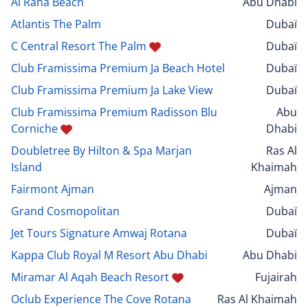
Al Raha Beach
Abu Dhabi
Atlantis The Palm
Dubaï
C Central Resort The Palm
Dubaï
Club Framissima Premium Ja Beach Hotel
Dubaï
Club Framissima Premium Ja Lake View
Dubaï
Club Framissima Premium Radisson Blu
Abu
Corniche
Dhabi
Doubletree By Hilton & Spa Marjan
Ras Al
Island
Khaimah
Fairmont Ajman
Ajman
Grand Cosmopolitan
Dubaï
Jet Tours Signature Amwaj Rotana
Dubaï
Kappa Club Royal M Resort Abu Dhabi
Abu Dhabi
Miramar Al Aqah Beach Resort
Fujairah
Oclub Experience The Cove Rotana
Ras Al Khaimah