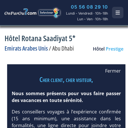
05 56 08 29 10
Lundi - Vendredi · 10h-18h
Lun - Ven · 10h-18h
Hôtel Rotana Saadiyat 5*
Emirats Arabes Unis
/
Abu Dhabi
Hôtel
Prestige
Fermer
Cher client, cher visiteur,
Nous sommes présents pour vous faire passer
des vacances en toute sérénité.
Des conseillers voyages à l’expérience confirmée
(15 ans minimum), une assistance dans les
formalités, une ligne directe pour joindre votre