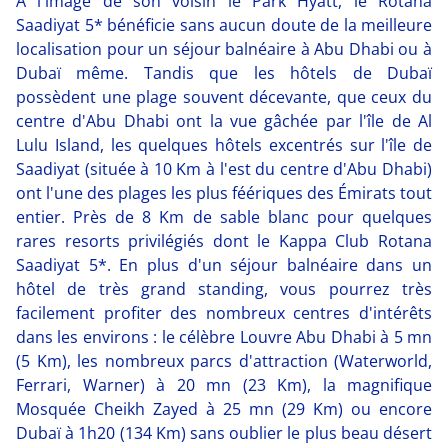
A l'image de son voisin le Park Hyatt, le Rotana
Saadiyat 5* bénéficie sans aucun doute de la meilleure
localisation pour un séjour balnéaire à Abu Dhabi ou à
Dubaï même. Tandis que les hôtels de Dubaï
possèdent une plage souvent décevante, que ceux du
centre d'Abu Dhabi ont la vue gâchée par l'île de Al
Lulu Island, les quelques hôtels excentrés sur l'île de
Saadiyat (située à 10 Km à l'est du centre d'Abu Dhabi)
ont l'une des plages les plus féériques des Émirats tout
entier. Près de 8 Km de sable blanc pour quelques
rares resorts privilégiés dont le Kappa Club Rotana
Saadiyat 5*. En plus d'un séjour balnéaire dans un
hôtel de très grand standing, vous pourrez très
facilement profiter des nombreux centres d'intérêts
dans les environs : le célèbre Louvre Abu Dhabi à 5 mn
(5 Km), les nombreux parcs d'attraction (Waterworld,
Ferrari, Warner) à 20 mn (23 Km), la magnifique
Mosquée Cheikh Zayed à 25 mn (29 Km) ou encore
Dubaï à 1h20 (134 Km) sans oublier le plus beau désert