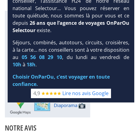
conseiller, l’assistance H24 de notre réseau
national Selectour... Vous pouvez réserver en
toute quiétude, nous sommes là pour vous et ce
Infos météo :
depuis
26 ans que l’agence de voyages OnParOu
26 °C
18 mm
24 °C
Selectour
existe.
Infos plages :
Dist.
Distance
:
Long.
Séjours, combinés, autotours, circuits, croisières,
Longueur
:
300 m
à la carte... nos conseillers sont à votre disposition
600 m
DEMANDE
au
05 56 08 29 10
, du lundi au vendredi de
D’INFORMATIONS
Équipement :
10h
à
18h
.
188
Tx
:
33 %
Tx
:
82 %
DEVIS /
Infos golfs :
Choisir OnParOu, c’est voyager en toute
RÉSERVATION
1
Distance depuis l'hôtel : 15 km
confiance.
Bien-être :
Thalasso
4,9
Lire nos avis Google
Diaporama
NOTRE AVIS