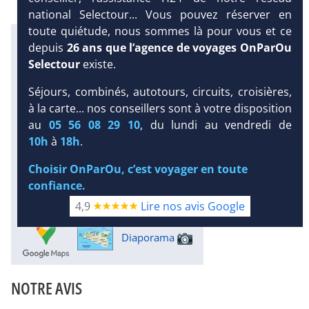
national Selectour... Vous pouvez réserver en
toute quiétude, nous sommes là pour vous et ce
Infos météo :
depuis
26 ans que l’agence de voyages OnParOu
26 °C
18 mm
24 °C
Selectour
existe.
Infos plages :
Dist.
Distance
:
Long.
Séjours, combinés, autotours, circuits, croisières,
Longueur
:
à la carte... nos conseillers sont à votre disposition
700 m
600 m
DEMANDE
au
05 56 08 29 10
, du lundi au vendredi de
D’INFORMATIONS
Équipement :
10h
à
18h
.
175
Tx
:
38 %
Tx
:
61 %
DEVIS /
Infos golfs :
Choisir OnParOu, c’est voyager en toute
RÉSERVATION
1
Distance depuis l'hôtel : 15 km
confiance.
Bien-être :
4,9
Lire nos avis Google
Thalasso
Diaporama
NOTRE AVIS