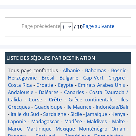
Page précédente
Page suivante
/ 10
LISTE DES SÉJOURS PAR DESTINATION
Tous pays confondus
-
Albanie
-
Bahamas
-
Bosnie-
Herzégovine
-
Brésil
-
Bulgarie
-
Cap Vert
-
Chypre
-
Costa Rica
-
Croatie
-
Egypte
-
Emirats Arabes Unis
-
Andalousie
-
Baléares
-
Canaries
-
Costa Daurada /
Calida
-
Corse
-
Crète
-
Grèce continentale
-
Iles
Grecques
-
Guadeloupe
-
Ile Maurice
-
Indonésie/Bali
-
Italie du Sud
-
Sardaigne
-
Sicile
-
Jamaïque
-
Kenya
-
Laponie
-
Madagascar
-
Madère
-
Maldives
-
Malte
-
Maroc
-
Martinique
-
Mexique
-
Monténégro
-
Oman
-