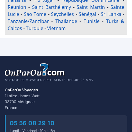
Panama
-
Portugal
-
République Dominicaine
-
Réunion
-
Saint Barthélémy
-
Saint Martin
-
Sainte
Lucie
-
Sao Tome
-
Seychelles
-
Sénégal
-
Sri Lanka
-
Tanzanie/Zanzibar
-
Thaïlande
-
Tunisie
-
Turks &
Caicos
-
Turquie
-
Vietnam
AGENCE DE VOYAGES SPÉCIALISTE DEPUIS 26 ANS
OnParOu Voyages
11 allée James Watt
33700 Mérignac
France
05 56 08 29 10
Lundi - Vendredi · 10h - 18h