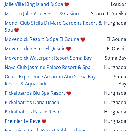
Jolie Ville King Island & Spa
Louxor
Maritim Jolie Ville Resort & Casino
Sharm El Sheikh
Mondi Club Stella Di Mare Gardens Resort &
Hurghada
Spa
Movenpick Resort & Spa El Gouna
El Gouna
Movenpick Resort El Quseir
El Quseir
Movenpick Waterpark Resort Soma Bay
Soma Bay
Naya Club Jasmine Palace Resort & Spa
Hurghada
Oclub Experience Amarina Abu Soma Bay
Soma
Resort & Aquapark
Bay
Pickalbatros Blu Spa Resort
Hurghada
Pickalbatros Dana Beach
Hurghada
Pickalbatros Palace Resort
Hurghada
Premier Le Reve
Hurghada
Pyramisa Beach Resort Sahl Hashees
Hurghada