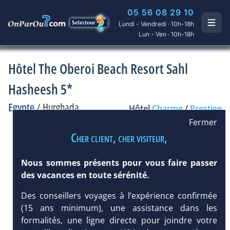
05 56 08 29 10
Lundi - Vendredi · 10h-18h
Lun - Ven · 10h-18h
Hôtel The Oberoi Beach Resort Sahl
Hasheesh 5*
Egypte
/
Hurghada
Hôtel
Charme
/
Prestige
Fermer
Cher client, cher visiteur,
Nous sommes présents pour vous faire passer
des vacances en toute sérénité.
Des conseillers voyages à l’expérience confirmée
(15 ans minimum), une assistance dans les
formalités, une ligne directe pour joindre votre