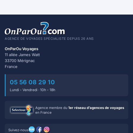
AGENCE DE VOYAGES SPÉCIALISTE DEPUIS 26 ANS
OnParOu Voyages
11 allée James Watt
33700 Mérignac
France
05 56 08 29 10
Lundi - Vendredi · 10h - 18h
Agence membre du
1er réseau d’agences de voyages
en France
Suivez-nous