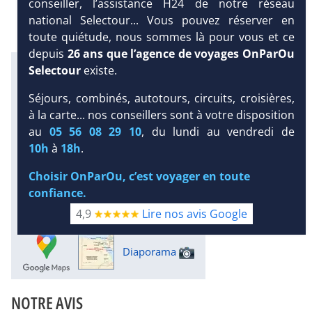
conseiller, l’assistance H24 de notre réseau
national Selectour... Vous pouvez réserver en
toute quiétude, nous sommes là pour vous et ce
depuis
26 ans que l’agence de voyages OnParOu
Infos météo :
Selectour
existe.
33 °C
0 mm
28 °C
Séjours, combinés, autotours, circuits, croisières,
Infos plages :
Dist.
Distance
:
Long.
à la carte... nos conseillers sont à votre disposition
Longueur
:
au
05 56 08 29 10
, du lundi au vendredi de
< 100 m
DEMANDE
1.5 km
10h
à
18h
.
D’INFORMATIONS
Équipement :
Choisir OnParOu, c’est voyager en toute
104
Tx
:
42 %
Tx
:
30 %
DEVIS /
Infos golfs :
confiance.
RÉSERVATION
3
dont le plus proche à 13 km de
4,9
Lire nos avis Google
l'hôtel
Diaporama
NOTRE AVIS