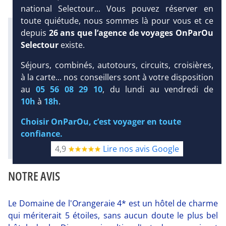
national Selectour... Vous pouvez réserver en
toute quiétude, nous sommes là pour vous et ce
Infos météo :
depuis
26 ans que l’agence de voyages OnParOu
29 °C
121 mm
28 °C
Selectour
existe.
Infos plages :
Dist.
Distance
:
Long.
Longueur
:
Séjours, combinés, autotours, circuits, croisières,
DEMANDE
< 100 m
800 m
à la carte... nos conseillers sont à votre disposition
D’INFORMATIONS
Équipement :
au
05 56 08 29 10
, du lundi au vendredi de
63
Tx
:
29 %
Tx
:
41 %
DEVIS /
10h
à
18h
.
Plongée sous-marine :
RÉSERVATION
Détails
Choisir OnParOu, c’est voyager en toute
confiance.
Diaporama
4,9
Lire nos avis Google
NOTRE AVIS
Le Domaine de l'Orangeraie 4* est un hôtel de charme
qui mériterait 5 étoiles, sans aucun doute le plus bel