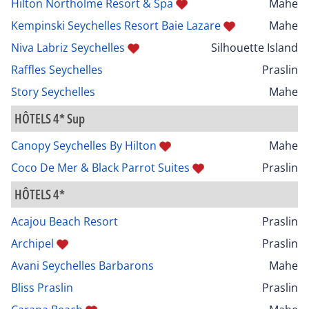
Hilton Northolme Resort & Spa
Mahe
Kempinski Seychelles Resort Baie Lazare
Mahe
Niva Labriz Seychelles
Silhouette Island
Raffles Seychelles
Praslin
Story Seychelles
Mahe
HÔTELS 4* Sup
Canopy Seychelles By Hilton
Mahe
Coco De Mer & Black Parrot Suites
Praslin
HÔTELS 4*
Acajou Beach Resort
Praslin
Archipel
Praslin
Avani Seychelles Barbarons
Mahe
Bliss Praslin
Praslin