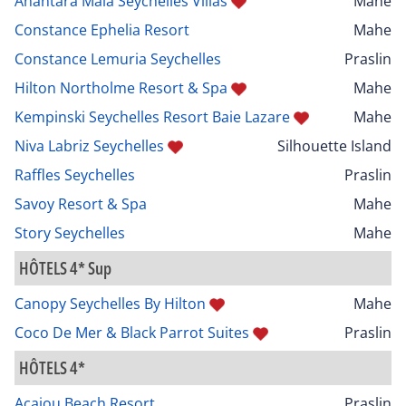
Anantara Maia Seychelles Villas
Mahe
Constance Ephelia Resort
Mahe
Constance Lemuria Seychelles
Praslin
Hilton Northolme Resort & Spa
Mahe
Kempinski Seychelles Resort Baie Lazare
Mahe
Niva Labriz Seychelles
Silhouette Island
Raffles Seychelles
Praslin
Savoy Resort & Spa
Mahe
Story Seychelles
Mahe
HÔTELS 4* Sup
Canopy Seychelles By Hilton
Mahe
Coco De Mer & Black Parrot Suites
Praslin
HÔTELS 4*
Acajou Beach Resort
Praslin