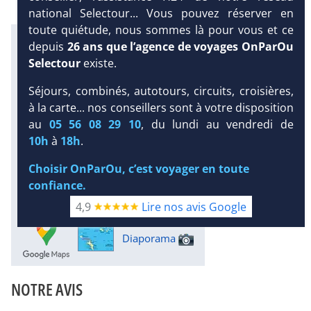
national Selectour... Vous pouvez réserver en
toute quiétude, nous sommes là pour vous et ce
Infos météo :
depuis
26 ans que l’agence de voyages OnParOu
29 °C
121 mm
28 °C
Selectour
existe.
Infos plages :
Dist.
Distance
:
Long.
Séjours, combinés, autotours, circuits, croisières,
Longueur
:
à la carte... nos conseillers sont à votre disposition
< 100 m
1.6 km
DEMANDE
au
05 56 08 29 10
, du lundi au vendredi de
D’INFORMATIONS
Équipement :
10h
à
18h
.
232
Tx
:
33 %
Tx
:
23 %
DEVIS /
Infos golfs :
Choisir OnParOu, c’est voyager en toute
RÉSERVATION
1
Distance depuis l'hôtel : 16 km
confiance.
Plongée sous-marine :
4,9
Lire nos avis Google
Détails
Diaporama
NOTRE AVIS