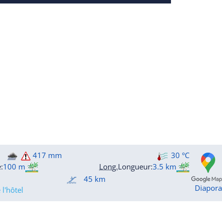
417 mm
30 °C
e
:
100 m
Long.
Longueur
:
3.5 km
45 km
Diapor
l'hôtel