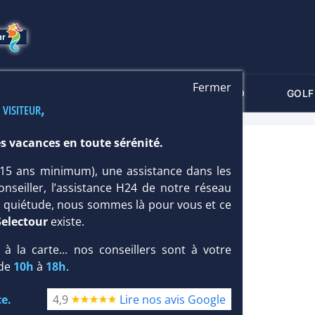
Fermer
-CRITÈRES
MALDIVES
THALASSO
GOLF
 visiteur,
s vacances en toute sérénité.
4*
 (15 ans minimum), une assistance dans les
onseiller, l’assistance H24 de notre réseau
te quiétude, nous sommes là pour vous et ce
Selectour
existe.
, à la carte... nos conseillers sont à votre
 de
10h
à
18h
.
e.
4,9
Lire nos avis Google