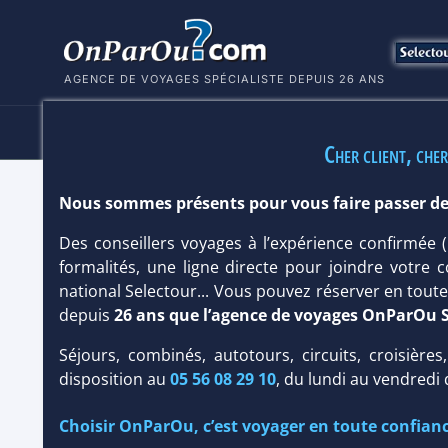
AGENCE DE VOYAGES SPÉCIALISTE DEPUIS 26 ANS
HÔTELS
SÉJOURS
MULTI
Cher client, cher
Nous sommes présents pour vous faire passer de
HÔTEL RAMADA PHUKET SOUTHSEA 
Des conseillers voyages à l’expérience confirmée
Hôtel
Classique
formalités, une ligne directe pour joindre votre c
national Selectour... Vous pouvez réserver en tou
depuis
26 ans que l’agence de voyages OnParOu 
Séjours, combinés, autotours, circuits, croisières
disposition au
05 56 08 29 10
, du lundi au vendredi
Choisir OnParOu, c’est voyager en toute confianc