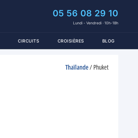
05 56 08 29 10
Lundi - Vendredi · 10h-18h
CIRCUITS
CROISIÈRES
BLOG
Thaïlande
/
Phuket