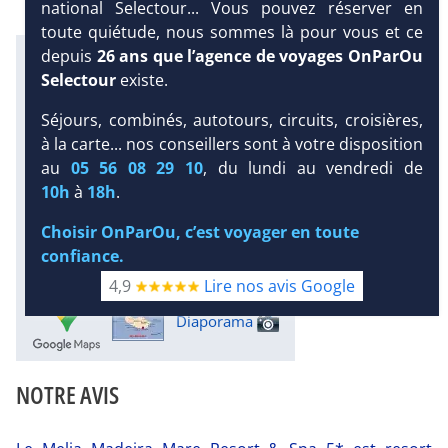
national Selectour... Vous pouvez réserver en
toute quiétude, nous sommes là pour vous et ce
depuis
26 ans que l’agence de voyages OnParOu
Infos météo :
24 °C
25 mm
23 °C
Selectour
existe.
Infos plages :
Séjours, combinés, autotours, circuits, croisières,
Dist.
Distance
:
Long.
Longueur
:
à la carte... nos conseillers sont à votre disposition
40 m
80 m
au
05 56 08 29 10
, du lundi au vendredi de
Équipement :
DEMANDE
220
Tx
:
38 %
Tx
:
23 %
10h
à
18h
.
D’INFORMATIONS
20 km
Choisir OnParOu, c’est voyager en toute
Infos golfs :
confiance.
2
dont le plus proche à 11 km de
l'hôtel
4,9
Lire nos avis Google
Diaporama
NOTRE AVIS