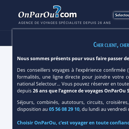
AGENCE DE VOYAGES SPÉCIALISTE DEPUIS 26 ANS
HÔTELS
SÉJOURS
MULTI
Cher client, cher
Nous sommes présents pour vous faire passer de
HÔTEL ORCA PRAIA 3*
Des conseillers voyages à l’expérience confirmée
Madère
/
Funchal
formalités, une ligne directe pour joindre votre c
national Selectour... Vous pouvez réserver en tou
depuis
26 ans que l’agence de voyages OnParOu 
Séjours, combinés, autotours, circuits, croisières
disposition au
05 56 08 29 10
, du lundi au vendredi
Choisir OnParOu, c’est voyager en toute confianc