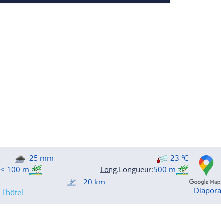
25 mm
23 °C
:
< 100 m
Long.
Longueur
:
500 m
20 km
Diapor
l'hôtel