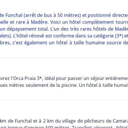
 Funchal (arrêt de bus à 50 mètres) et positionné directem
nelle et rare à Madère. Voici un hôtel complètement tourné 
t un dépaysement total. L'un des très rares hôtels de Mad
galets). L'hôtel rénové est conforme dans sa catégorie (3*)
s, c'est également un hôtel à taille humaine source de co
vrez l'Orca Praia 3*, idéal pour passer un séjour entièreme
lques mètres seulement de la piscine. Un hôtel à taille huma
 6 km de Funchal et à 2 km du village de pêcheurs de Camar
 noir longue d'environ 500 mètres. Transfert aéroport - hôtel