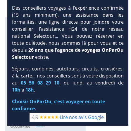
Des conseillers voyages à l’expérience confirmée
(15 ans minimum), une assistance dans les
formalités, une ligne directe pour joindre votre
Infos météo :
conseiller, l’assistance H24 de notre réseau
29 °C
160 mm
29 °C
national Selectour... Vous pouvez réserver en
Infos plages :
toute quiétude, nous sommes là pour vous et ce
Dist.
Long.
Esp.
Distance
:
Longueur
:
Espace
:
depuis
26 ans que l’agence de voyages OnParOu
< 100 m
2 km
8 m
Selectour
existe.
DEMANDE
Équipement :
Séjours, combinés, autotours, circuits, croisières,
D’INFORMATIONS
282
Tx
:
58 %
Tx
:
57 %
à la carte... nos conseillers sont à votre disposition
Snorkeling :
DEVIS /
Détails
au
05 56 08 29 10
, du lundi au vendredi de
RÉSERVATION
Plongée sous-marine :
10h
à
18h
.
Détails
Choisir OnParOu, c’est voyager en toute
Excursions :
Détails
confiance.
4,9
Lire nos avis Google
Diaporama