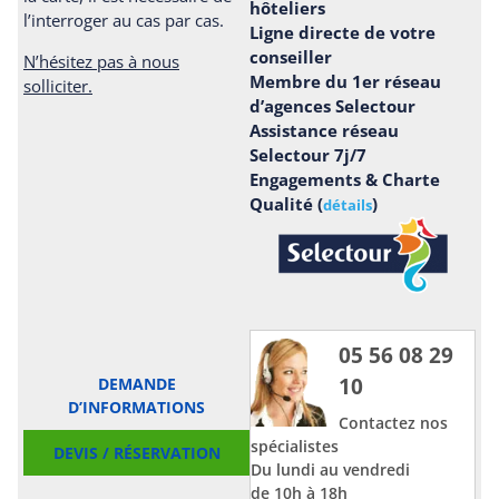
hôteliers
l’interroger au cas par cas.
Ligne directe de votre
conseiller
N’hésitez pas à nous
Membre du 1er réseau
solliciter.
d’agences Selectour
Assistance réseau
Selectour 7j/7
Engagements & Charte
Qualité (
)
détails
05 56 08 29
10
DEMANDE
D’INFORMATIONS
Contactez nos
spécialistes
DEVIS / RÉSERVATION
Du lundi au vendredi
de 10h à 18h