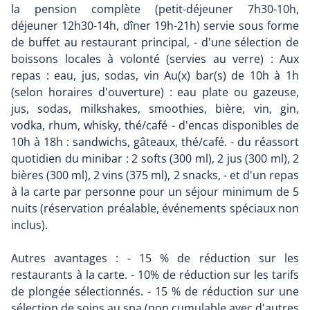
la pension complète (petit-déjeuner 7h30-10h,
déjeuner 12h30-14h, dîner 19h-21h) servie sous forme
de buffet au restaurant principal, - d'une sélection de
boissons locales à volonté (servies au verre) : Aux
repas : eau, jus, sodas, vin Au(x) bar(s) de 10h à 1h
(selon horaires d'ouverture) : eau plate ou gazeuse,
jus, sodas, milkshakes, smoothies, bière, vin, gin,
vodka, rhum, whisky, thé/café - d'encas disponibles de
10h à 18h : sandwichs, gâteaux, thé/café. - du réassort
quotidien du minibar : 2 softs (300 ml), 2 jus (300 ml), 2
bières (300 ml), 2 vins (375 ml), 2 snacks, - et d'un repas
à la carte par personne pour un séjour minimum de 5
nuits (réservation préalable, événements spéciaux non
inclus).
Autres avantages : - 15 % de réduction sur les
restaurants à la carte. - 10% de réduction sur les tarifs
de plongée sélectionnés. - 15 % de réduction sur une
sélection de soins au spa (non cumulable avec d'autres