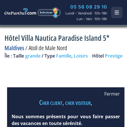
05 56 08 29 10
Lundi - Vendredi · 10h-18h
Lun - Ven · 10h-18h
Hôtel Villa Nautica Paradise Island 5*
Maldives
/
Atoll de Male Nord
Île : Taille
grande
/ Type
Famille
,
Loisirs
Hôtel
Prestige
Fermer
Cher client, cher visiteur,
Nous sommes présents pour vous faire passer
des vacances en toute sérénité.