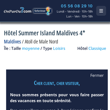
05 56 08 29 10
Lundi - Vendredi · 10h-18h
Lun - Ven · 10h-18h
Hôtel Summer Island Maldives 4*
Maldives
/
Atoll de Male Nord
Île : Taille
moyenne
/ Type
Loisirs
Hôtel
Classique
Fermer
Cher client, cher visiteur,
Nous sommes présents pour vous faire passer
des vacances en toute sérénité.