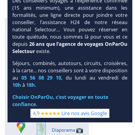
Des conseillers voyages à l’expérience confirmée
(15 ans minimum), une assistance dans les
formalités, une ligne directe pour joindre votre
conseiller, l’assistance H24 de notre réseau
Infos météo :
national Selectour... Vous pouvez réserver en
29 °C
160 mm
29 °C
toute quiétude, nous sommes là pour vous et ce
Infos plages :
depuis
26 ans que l’agence de voyages OnParOu
Dist.
Long.
Esp.
Selectour
existe.
Distance
:
Longueur
:
Espace
:
< 100 m
1.2 km
8 m
Séjours, combinés, autotours, circuits, croisières,
DEMANDE
à la carte... nos conseillers sont à votre disposition
Équipement :
D’INFORMATIONS
au
05 56 08 29 10
, du lundi au vendredi de
156
Tx
:
42 %
Tx
:
18 %
Snorkeling :
10h
à
18h
.
DEVIS /
Détails
RÉSERVATION
Choisir OnParOu, c’est voyager en toute
Plongée sous-marine :
confiance.
Détails
Excursions :
4,9
Lire nos avis Google
Détails
Diaporama