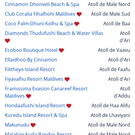
Cinnamon Dhonveli Beach & Spa
Atoll de Male Nord
Club Coralia Fihalhohi Maldives
Atoll de Male Sud
Coco Palm Dhuni Kolhu & Spa
Atoll de Baa
Diamonds Thudufushi Beach & Water Villas
Atoll
d'Ari
Ecoboo Boutique Hotel
Atoll de Vaavu
Ellaidhoo By Cinnamon
Atoll d'Ari
Filitheyo Island Resort
Atoll de Faafu
Fiyavalhu Resort Maldives
Atoll d'Ari
Framissima Evasion Canareef Resort
Atoll
Maldives
d'Addu
Hondaafushi Island Resort
Atoll de Haa Alifu
Kuredu Island Resort & Spa
Atoll de Lhaviyani
Makunudu
Atoll de Male Nord
Malahini Kuda Bandos Resort
Atoll de Male Nord