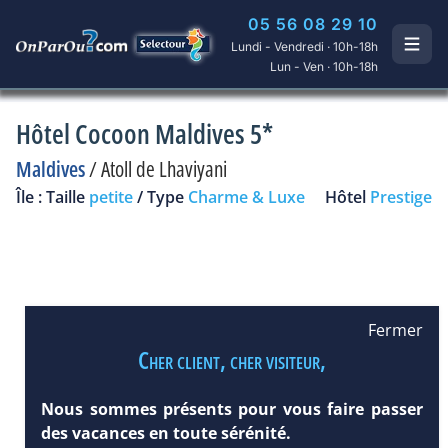
05 56 08 29 10
Lundi - Vendredi · 10h-18h
Lun - Ven · 10h-18h
Hôtel Cocoon Maldives 5*
Maldives
/
Atoll de Lhaviyani
Île : Taille
petite
/ Type
Charme & Luxe
Hôtel
Prestige
Fermer
Cher client, cher visiteur,
Nous sommes présents pour vous faire passer
des vacances en toute sérénité.