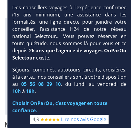
Des conseillers voyages à l’expérience confirmée
(15 ans minimum), une assistance dans les
formalités, une ligne directe pour joindre votre
Infos météo :
conseiller, l’assistance H24 de notre réseau
29 °C
160 mm
29 °C
national Selectour... Vous pouvez réserver en
Infos plages :
toute quiétude, nous sommes là pour vous et ce
Dist.
Long.
Esp.
depuis
26 ans que l’agence de voyages OnParOu
Distance
:
Longueur
:
Espace
:
DEMANDE
< 100 m
Selectour
existe.
D’INFORMATIONS
1.5 km
12 m
Séjours, combinés, autotours, circuits, croisières,
Équipement :
DEVIS /
à la carte... nos conseillers sont à votre disposition
150
Tx
:
42 %
Tx
:
52 %
RÉSERVATION
au
05 56 08 29 10
, du lundi au vendredi de
Snorkeling :
Excursions :
Détails
Détails
10h
à
18h
.
Diaporama
Choisir OnParOu, c’est voyager en toute
confiance.
4,9
Lire nos avis Google
NOTRE AVIS