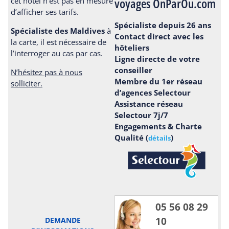
voyages OnParOu.com
cet hôtel n’est pas en mesure
d’afficher ses tarifs.
Spécialiste depuis 26 ans
Spécialiste des Maldives
à
Contact direct avec les
la carte, il est nécessaire de
hôteliers
l’interroger au cas par cas.
Ligne directe de votre
conseiller
N’hésitez pas à nous
Membre du 1er réseau
solliciter.
d’agences Selectour
Assistance réseau
Selectour 7j/7
Engagements & Charte
Qualité (
)
détails
05 56 08 29
10
DEMANDE