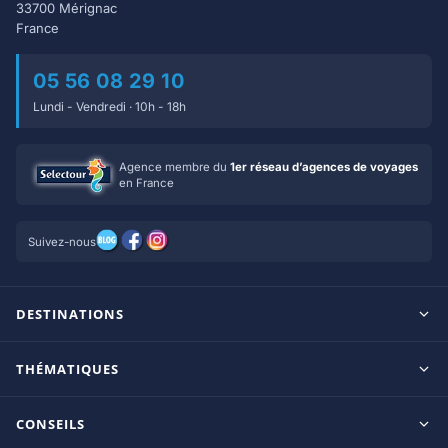
33700 Mérignac
France
05 56 08 29 10
Lundi - Vendredi · 10h - 18h
Agence membre du
1er réseau d’agences de voyages
en France
Suivez-nous
DESTINATIONS
Maldives
THÉMATIQUES
Seychelles
Tout inclus
Ile Maurice
CONSEILS
Clubs francophones