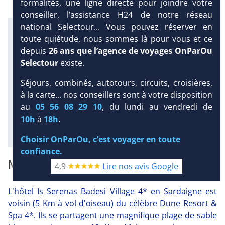
formalités, une ligne directe pour joindre votre
conseiller, l’assistance H24 de notre réseau
national Selectour... Vous pouvez réserver en
Infos météo :
toute quiétude, nous sommes là pour vous et ce
26 °C
30 mm
23 °C
depuis
26 ans que l’agence de voyages OnParOu
Infos plages :
Dist.
Distance
:
Long.
DEMANDE
Selectour
existe.
D’INFORMATIONS
Longueur
:
300 m
Séjours, combinés, autotours, circuits, croisières,
10 km
DEVIS /
à la carte... nos conseillers sont à votre disposition
Équipement :
RÉSERVATION
au
05 56 08 29 10
, du lundi au vendredi de
360
Tx
:
46 %
Tx
:
52 %
10h
à
18h
.
Diaporama
Choisir OnParOu, c’est voyager en toute
confiance.
NOTRE AVIS
4,9
Lire nos avis Google
L'hôtel Is Serenas Badesi Village 4* en Sardaigne est
voisin (5 Km à vol d'oiseau) du célèbre Dune Resort &
Spa 4*. Ils se partagent une magnifique plage de sable