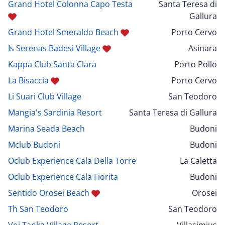
Grand Hotel Colonna Capo Testa
Santa Teresa di
Gallura
Grand Hotel Smeraldo Beach
Porto Cervo
Is Serenas Badesi Village
Asinara
Kappa Club Santa Clara
Porto Pollo
La Bisaccia
Porto Cervo
Li Suari Club Village
San Teodoro
Mangia's Sardinia Resort
Santa Teresa di Gallura
Marina Seada Beach
Budoni
Mclub Budoni
Budoni
Oclub Experience Cala Della Torre
La Caletta
Oclub Experience Cala Fiorita
Budoni
Sentido Orosei Beach
Orosei
Th San Teodoro
San Teodoro
Voi Tanka Village Resort
Villasimius