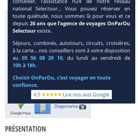
conseiller, l’assistance H24 de notre réseau
national Selectour... Vous pouvez réserver en
toute quiétude, nous sommes là pour vous et ce
Infos météo :
depuis
26 ans que l’agence de voyages OnParOu
26 °C
30 mm
23 °C
Selectour
existe.
Infos plages :
Dist.
Distance
:
Long.
Séjours, combinés, autotours, circuits, croisières,
Longueur
:
< 100 m
à la carte... nos conseillers sont à votre disposition
2.7 km
DEMANDE
au
05 56 08 29 10
, du lundi au vendredi de
D’INFORMATIONS
Équipement :
10h
à
18h
.
339
Tx
:
58 %
Tx
:
57 %
DEVIS /
Infos golfs :
Choisir OnParOu, c’est voyager en toute
RÉSERVATION
1
Distance depuis l'hôtel : 11 km
confiance.
Bien-être :
Thalasso
4,9
Lire nos avis Google
Diaporama
PRÉSENTATION