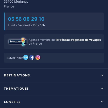
33700 Mérignac
France
05 56 08 29 10
Lundi - Vendredi · 10h - 18h
Agence membre du
1er réseau d’agences de voyages
en France
Suivez-nous
DESTINATIONS
Maldives
THÉMATIQUES
Seychelles
Tout inclus
Ile Maurice
CONSEILS
Clubs francophones