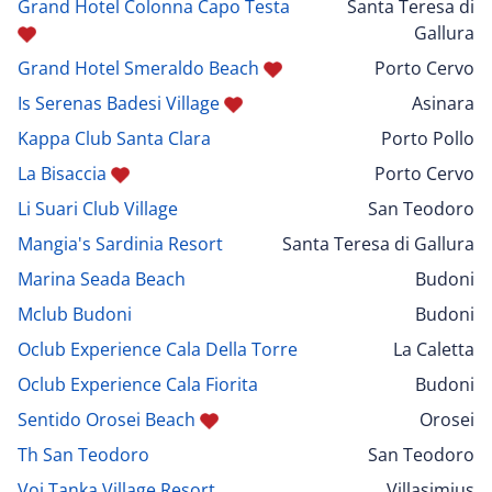
Grand Hotel Colonna Capo Testa
Santa Teresa di
Gallura
Grand Hotel Smeraldo Beach
Porto Cervo
Is Serenas Badesi Village
Asinara
Kappa Club Santa Clara
Porto Pollo
La Bisaccia
Porto Cervo
Li Suari Club Village
San Teodoro
Mangia's Sardinia Resort
Santa Teresa di Gallura
Marina Seada Beach
Budoni
Mclub Budoni
Budoni
Oclub Experience Cala Della Torre
La Caletta
Oclub Experience Cala Fiorita
Budoni
Sentido Orosei Beach
Orosei
Th San Teodoro
San Teodoro
Voi Tanka Village Resort
Villasimius