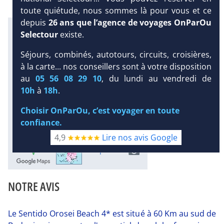
toute quiétude, nous sommes là pour vous et ce
depuis
26 ans que l’agence de voyages OnParOu
Infos météo :
Selectour
existe.
26 °C
30 mm
23 °C
Infos plages :
Séjours, combinés, autotours, circuits, croisières,
Dist.
Distance
:
Long.
à la carte... nos conseillers sont à votre disposition
Longueur
:
DEMANDE
au
05 56 08 29 10
, du lundi au vendredi de
250 m
2.5 km
D’INFORMATIONS
10h
à
18h
.
Équipement :
DEVIS /
120
Tx
:
25 %
Tx
:
36 %
Choisir OnParOu, c’est voyager en toute
RÉSERVATION
Infos golfs :
confiance.
1
Distance depuis l'hôtel : 28 km
4,9
Lire nos avis Google
Diaporama
NOTRE AVIS
Le Sentido Orosei Beach 4* est situé à 60 Km au sud de