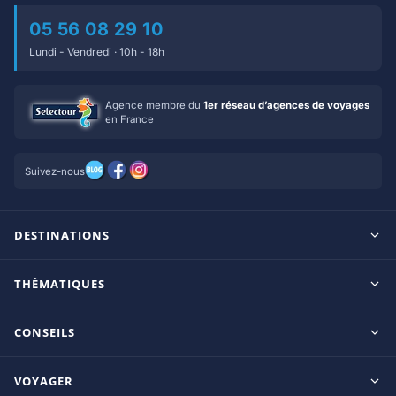
05 56 08 29 10
Lundi - Vendredi · 10h - 18h
Agence membre du
1er réseau d’agences de voyages
en France
Suivez-nous
DESTINATIONS
Maldives
THÉMATIQUES
Seychelles
Tout inclus
Ile Maurice
CONSEILS
Clubs francophones
Tanzanie/Zanzibar
Le blog d’OnParOu
Adultes uniquement
VOYAGER
République Dominicaine