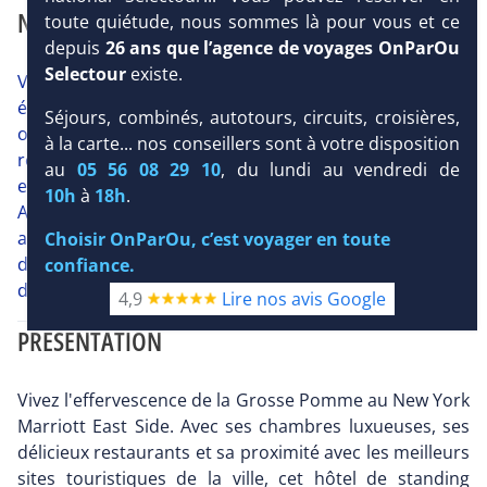
NOTRE AVIS
toute quiétude, nous sommes là pour vous et ce
depuis
26 ans que l’agence de voyages OnParOu
Selectour
existe.
Voici un séjour à New-York de 6 jours / 4 nuits très bien
équilibré avec un programme de visites incluses sans
Séjours, combinés, autotours, circuits, croisières,
oublier les transferts aéroport - hôtel le tout sur vols
à la carte... nos conseillers sont à votre disposition
réguliers Air France. Le rapport qualité - prix est
au
05 56 08 29 10
, du lundi au vendredi de
excellent et l'hôtel est très bien situé pour le shopping.
10h
à
18h
.
Attention, afin d'obtenir les meilleurs prix, le voyagiste
a concentré ses départs sur quelques dates seulement
Choisir OnParOu, c’est voyager en toute
dans l'année. Les places sont donc limitées et il est
confiance.
donc conseillé de réserver le plus tôt possible.
4,9
Lire nos avis Google
PRÉSENTATION
Vivez l'effervescence de la Grosse Pomme au New York
Marriott East Side. Avec ses chambres luxueuses, ses
délicieux restaurants et sa proximité avec les meilleurs
sites touristiques de la ville, cet hôtel de standing