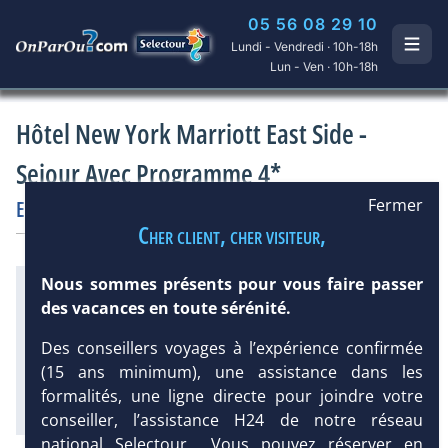
05 56 08 29 10
Lundi - Vendredi · 10h-18h
Lun - Ven · 10h-18h
Hôtel New York Marriott East Side -
Sejour Avec Programme 4*
Fermer
Etats-Unis
/
New-York
Hôtel
Classique
Cher client, cher visiteur,
Nous sommes présents pour vous faire passer
Infos météo :
des vacances en toute sérénité.
26 °C
86 mm
20 °C
Équipement :
DEMANDE
Des conseillers voyages à l’expérience confirmée
646
Tx
:
4 %
D’INFORMATIONS
(15 ans minimum), une assistance dans les
Diaporama
formalités, une ligne directe pour joindre votre
conseiller, l’assistance H24 de notre réseau
national Selectour... Vous pouvez réserver en