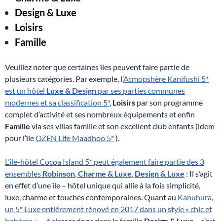
Design & Luxe
Loisirs
Famille
Veuillez noter que certaines îles peuvent faire partie de
plusieurs catégories. Par exemple, l’
Atmopshère Kanifushi 5*
est un hôtel
Luxe & Design
par ses parties communes
modernes et sa classification 5*
,
Loisirs
par son programme
complet d’activité et ses nombreux équipements et enfin
Famille
via ses villas famille et son excellent club enfants (idem
pour l’île
OZEN Life Maadhoo 5*
).
L’île-hôtel Cocoa Island 5* peut également faire partie des 3
ensembles
Robinson
,
Charme & Luxe
,
Design & Luxe
: Il s’agit
en effet d’une île – hôtel unique qui allie à la fois simplicité,
luxe, charme et touches contemporaines. Quant au
Kanuhura,
un 5* Luxe entièrement rénové en 2017 dans un style « chic et
bohème »
– à classer donc dans la famille
Design & Luxe
-, c’est