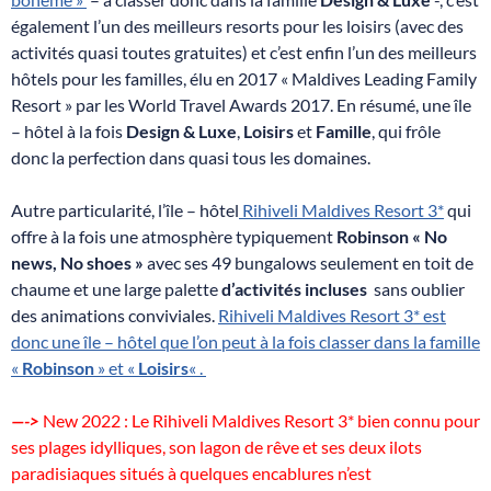
également l’un des meilleurs resorts pour les loisirs (avec des
activités quasi toutes gratuites) et c’est enfin l’un des meilleurs
hôtels pour les familles, élu en 2017 « Maldives Leading Family
Resort » par les World Travel Awards 2017. En résumé, une île
– hôtel à la fois
Design & Luxe
,
Loisirs
et
Famille
, qui frôle
donc la perfection dans quasi tous les domaines.
Autre particularité, l’île – hôtel
Rihiveli Maldives Resort 3*
qui
offre à la fois une atmosphère typiquement
Robinson « No
news, No shoes »
avec ses 49 bungalows seulement en toit de
chaume et une large palette
d’activités incluses
sans oublier
des animations conviviales.
Rihiveli Maldives Resort 3* est
donc une île – hôtel que l’on peut à la fois classer dans la famille
«
Robinson
» et «
Loisirs
« .
—->
New 2022 : Le Rihiveli Maldives Resort 3* bien connu pour
ses plages idylliques, son lagon de rêve et ses deux ilots
paradisiaques situés à quelques encablures n’est