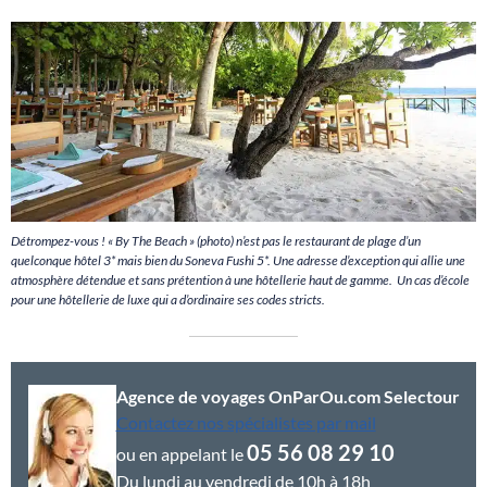
Détrompez-vous ! « By The Beach » (photo) n’est pas le restaurant de plage d’un
quelconque hôtel 3* mais bien du Soneva Fushi 5*. Une adresse d’exception qui allie une
atmosphère détendue et sans prétention à une hôtellerie haut de gamme. Un cas d’école
pour une hôtellerie de luxe qui a d’ordinaire ses codes stricts.
Agence de voyages OnParOu.com Selectour
Contactez nos spécialistes par mail
05 56 08 29 10
ou en appelant le
Du lundi au vendredi de 10h à 18h