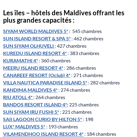
Les îles – hôtels des Maldives offrant les
plus grandes capacités :
SIYAM WORLD MALDIVES 5*
:
545 chambres
SUN ISLAND RESORT & SPA 5*
: 462 chambres
SUN SIYAM OLHUVELI
: 427 chambres
KUREDU ISLAND RESORT 4*
: 383 chambres
KURAMATHI 4*
: 360 chambres
MEERU ISLAND RESORT 4*
: 286 chambres
CANAREEF RESORT (Oclub) 4*
: 271 chambres
VILLA NAUTICA PARADISE ISLAND 5*
: 282 chambres
KANDIMA MALDIVES 4*
: 274 chambres
RIU ATOLL 4*
: 264 chambres
BANDOS RESORT ISLAND 4*
:
225 chambres
SUN SIYAM IRU FUSHI 5*
: 221 chambres
SAII LAGOON CURIO BY HI
LTON 5*
: 198
LUX* MALDIVES 5*
: 193 chambres
VILAMENDHOO ISLAND RESORT 4*
: 184 chambres