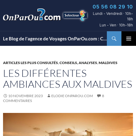
Aller
05 56 08 29 10
au
Lundi - Vendredi · 10h-
contenu
18h
Lun - Ven · 10h-18h
Recherche
Le Blog de l'agence de Voyages OnParOu.com : Conseils, découvertes d’hôtels et bons plans voyages…
MENU
PRINCI
ARTICLES LES PLUS CONSULTÉS
,
CONSEILS, ANALYSES
,
MALDIVES
LES DIFFÉRENTES
AMBIANCES AUX MALDIVES
10 NOVEMBRE 2023
ELODIE ONPAROU.COM
8
COMMENTAIRES