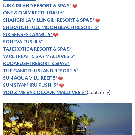
NIKA ISLAND RESORT & SPA 5*
ONE & ONLY REETHI RAH 5*
SHANGRI LA VILLINGILI RESORT & SPA 5*
SHERATON FULL MOON BEACH RESORT 5*
SIX SENSES LAAMU 5*
SONEVA FUSHI 5*
TAJ EXOTICA RESORT & SPA 5*
W RETREAT & SPA MALDIVES 5*
KUDAFUSHI RESORT & SPA 5*
THE GANGEHI ISLAND RESORT 5*
SUN AQUA VILU REEF 5*
SUN SIYAM IRU FUSHI 5*
YOU & ME BY COCOON MALDIVES 5*
(adult only)