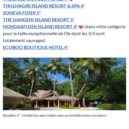
THULHAGIRI ISLAND RESORT & SPA 4*
SONEVA FUSHI 5*
THE GANGEHI ISLAND RESORT 5*
HONDAAFUSHI ISLAND RESORT 4*
(dans cette catégorie
pour la taille exceptionnelle de l’île dont les 3/4 sont
totalement sauvages)
ECOBOO BOUTIQUE HOTEL 4*
Biyadhoo 3* : Un hôtel des plus simples mais un véritable retour à la nature !