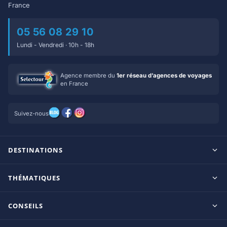
France
05 56 08 29 10
Lundi - Vendredi · 10h - 18h
Agence membre du
1er réseau d’agences de voyages
en France
Suivez-nous
DESTINATIONS
Maldives
THÉMATIQUES
Seychelles
Tout inclus
Ile Maurice
CONSEILS
Clubs francophones
Tanzanie/Zanzibar
Le blog d’OnParOu