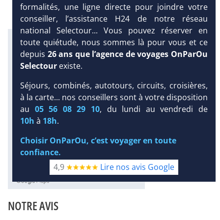
formalités, une ligne directe pour joindre votre
conseiller, l’assistance H24 de notre réseau
national Selectour... Vous pouvez réserver en
Infos météo :
toute quiétude, nous sommes là pour vous et ce
23 °C
36 mm
23 °C
depuis
26 ans que l’agence de voyages OnParOu
Infos plages :
Selectour
existe.
Dist.
Distance
:
Long.
Longueur
:
Séjours, combinés, autotours, circuits, croisières,
< 100 m
DEMANDE
2 km
à la carte... nos conseillers sont à votre disposition
D’INFORMATIONS
Équipement :
au
05 56 08 29 10
, du lundi au vendredi de
74
Tx
:
38 %
Tx
:
25 %
DEVIS /
10h
à
18h
.
Infos golfs :
RÉSERVATION
3
dont le plus proche à 4 km de
Choisir OnParOu, c’est voyager en toute
l'hôtel
confiance.
4,9
Lire nos avis Google
Diaporama
NOTRE AVIS