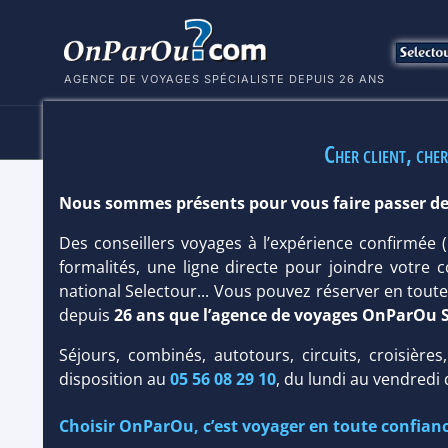
AGENCE DE VOYAGES SPÉCIALISTE DEPUIS 26 ANS
HÔTELS
SÉJOURS
MULTI
Cher client, cher
Nous sommes présents pour vous faire passer de
SEAPOINT BOUTIQUE HOTEL 4*
Des conseillers voyages à l’expérience confirmée
Ile Maurice
/
Grand Baie côte nord ouest
formalités, une ligne directe pour joindre votre c
national Selectour... Vous pouvez réserver en tou
depuis
26 ans que l’agence de voyages OnParOu 
Séjours, combinés, autotours, circuits, croisières
disposition au
05 56 08 29 10
, du lundi au vendredi
Choisir OnParOu, c’est voyager en toute confianc