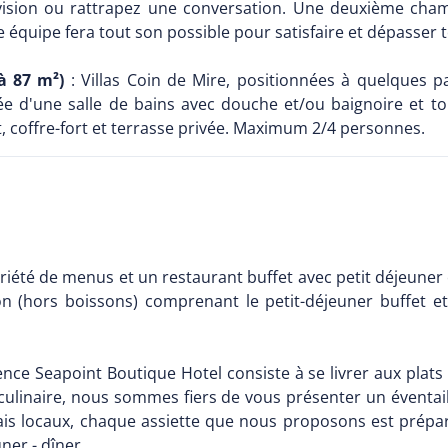
ision ou rattrapez une conversation. Une deuxième chambr
e équipe fera tout son possible pour satisfaire et dépasser 
à 87 m²)
: Villas Coin de Mire, positionnées à quelques pa
pée d'une salle de bains avec douche et/ou baignoire et toi
uit, coffre-fort et terrasse privée. Maximum 2/4 personnes.
riété de menus et un restaurant buffet avec petit déjeuner 
ion (hors boissons) comprenant le petit-déjeuner buffet 
ence Seapoint Boutique Hotel consiste à se livrer aux plats 
pe culinaire, nous sommes fiers de vous présenter un évent
rais locaux, chaque assiette que nous proposons est prépar
ner - dîner.