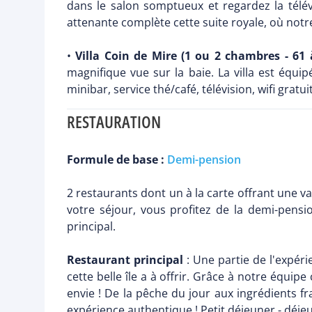
dans le salon somptueux et regardez la télév
attenante complète cette suite royale, où notr
•
Villa Coin de Mire (1 ou 2 chambres - 61 
magnifique vue sur la baie. La villa est équi
minibar, service thé/café, télévision, wifi grat
RESTAURATION
Formule de base :
Demi-pension
2 restaurants dont un à la carte offrant une va
votre séjour, vous profitez de la demi-pens
principal.
Restaurant principal
: Une partie de l'expéri
cette belle île a à offrir. Grâce à notre équi
envie ! De la pêche du jour aux ingrédients f
expérience authentique ! Petit déjeuner - déjeu