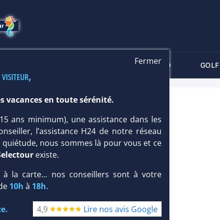
Fermer
-CRITÈRES
MALDIVES
THALASSO
GOLF
 visiteur,
s vacances en toute sérénité.
 (15 ans minimum), une assistance dans les
onseiller, l’assistance H24 de notre réseau
te quiétude, nous sommes là pour vous et ce
Selectour
existe.
, à la carte... nos conseillers sont à votre
 de
10h
à
18h
.
e.
4,9
Lire nos avis Google