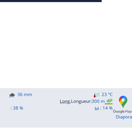
36 mm
23 °C
Long.
Longueur
:
300 m
:
38 %
:
14 %
Diapor