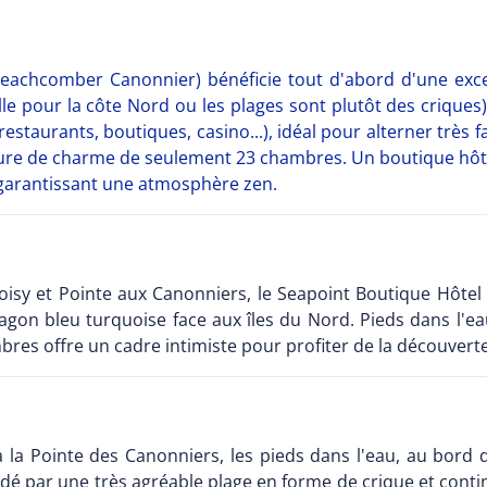
achcomber Canonnier) bénéficie tout d'abord d'une excell
ille pour la côte Nord ou les plages sont plutôt des criqu
estaurants, boutiques, casino...), idéal pour alterner très 
ructure de charme de seulement 23 chambres. Un boutique h
 garantissant une atmosphère zen.
oisy et Pointe aux Canonniers, le Seapoint Boutique Hôtel 
agon bleu turquoise face aux îles du Nord. Pieds dans l'eau
res offre un cadre intimiste pour profiter de la découverte d
 la Pointe des Canonniers, les pieds dans l'eau, au bord d
dé par une très agréable plage en forme de crique et conti