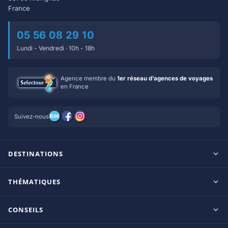
France
05 56 08 29 10
Lundi - Vendredi · 10h - 18h
Agence membre du
1er réseau d’agences de voyages
en France
Suivez-nous
DESTINATIONS
Maldives
THÉMATIQUES
Seychelles
Tout inclus
Ile Maurice
CONSEILS
Clubs francophones
Tanzanie/Zanzibar