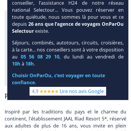
conseiller, l’assistance H24 de notre réseau
national Selectour... Vous pouvez réserver en
Infos météo :
toute quiétude, nous sommes là pour vous et ce
32 °C
6 mm
depuis
26 ans que l’agence de voyages OnParOu
Équipement :
Selectour
existe.
265
Tx
:
42 %
Tx
:
9 %
DEMANDE
D’INFORMATIONS
Séjours, combinés, autotours, circuits, croisières,
3 km
Infos golfs :
à la carte... nos conseillers sont à votre disposition
DEVIS /
11
dont le plus proche à 2.5 km de
au
05 56 08 29 10
, du lundi au vendredi de
RÉSERVATION
l'hôtel
10h
à
18h
.
Diaporama
Choisir OnParOu, c’est voyager en toute
confiance.
4,9
Lire nos avis Google
PRÉSENTATION
Inspiré par les traditions du pays et le charme du
continent, l'établissement JAAL Riad Resort 5*, réservé
aux adultes de plus de 16 ans, vous invite en plein