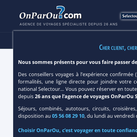
AGENCE DE VOYAGES SPÉCIALISTE DEPUIS 26 ANS
HÔTELS
SÉJOURS
MULTI
Cher client, cher
Nous sommes présents pour vous faire passer de
CLUB JUMBO ALLEGRO AGADIR 4*
Des conseillers voyages à l’expérience confirmée
Hôtel
Club francophone
formalités, une ligne directe pour joindre votre c
national Selectour... Vous pouvez réserver en tou
depuis
26 ans que l’agence de voyages OnParOu 
Séjours, combinés, autotours, circuits, croisières
disposition au
05 56 08 29 10
, du lundi au vendredi
Choisir OnParOu, c’est voyager en toute confianc