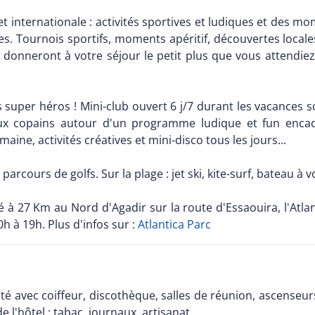
internationale : activités sportives et ludiques et des m
s. Tournois sportifs, moments apéritif, découvertes locales
donneront à votre séjour le petit plus que vous attendiez
s super héros ! Mini-club ouvert 6 j/7 durant les vacances 
aux copains autour d'un programme ludique et fun enc
maine, activités créatives et mini-disco tous les jours...
parcours de golfs. Sur la plage : jet ski, kite-surf, bateau à v
tué à 27 Km au Nord d'Agadir sur la route d'Essaouira, l'Atl
h à 19h. Plus d'infos sur :
Atlantica Parc
té avec coiffeur, discothèque, salles de réunion, ascenseurs
 l'hôtel : tabac, journaux, artisanat...