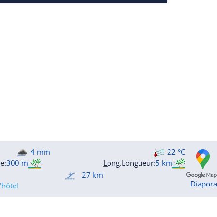
4 mm
22 °C
ce
:
300 m
Long.
Longueur
:
5 km
27 km
Diapor
'hôtel