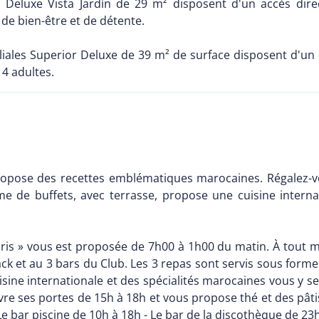
Deluxe Vista Jardín de 29 m² disposent d'un accès direct
de bien-être et de détente.
iales Superior Deluxe de 39 m² de surface disposent d'un
 4 adultes.
ropose des recettes emblématiques marocaines. Régalez-vo
me de buffets, avec terrasse, propose une cuisine internat
ris » vous est proposée de 7h00 à 1h00 du matin. À tout 
ck et au 3 bars du Club. Les 3 repas sont servis sous forme
uisine internationale et des spécialités marocaines vous y s
vre ses portes de 15h à 18h et vous propose thé et des pâti
Le bar piscine de 10h à 18h - Le bar de la discothèque de 23h