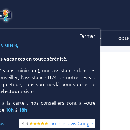
Fermer
-CRITÈRES
MALDIVES
THALASSO
GOLF
 visiteur,
s vacances en toute sérénité.
 (15 ans minimum), une assistance dans les
onseiller, l’assistance H24 de notre réseau
te quiétude, nous sommes là pour vous et ce
Selectour
existe.
, à la carte... nos conseillers sont à votre
 de
10h
à
18h
.
e.
4,9
Lire nos avis Google