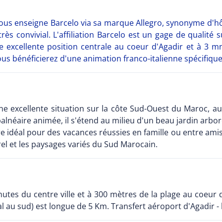
sous enseigne Barcelo via sa marque Allegro, synonyme d'h
ès convivial. L'affiliation Barcelo est un gage de qualité 
excellente position centrale au coeur d'Agadir et à 3 mn
ous bénéficierez d'une animation franco-italienne spécifiqu
ne excellente situation sur la côte Sud-Ouest du Maroc, au
lnéaire animée, il s'étend au milieu d'un beau jardin arboré
re idéal pour des vacances réussies en famille ou entre ami
el et les paysages variés du Sud Marocain.
nutes du centre ville et à 300 mètres de la plage au coeur 
l au sud) est longue de 5 Km. Transfert aéroport d'Agadir - 