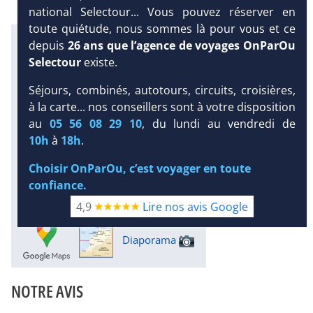
national Selectour... Vous pouvez réserver en
toute quiétude, nous sommes là pour vous et ce
Infos météo :
DEMANDE
depuis
26 ans que l’agence de voyages OnParOu
D’INFORMATIONS
26 °C
4 mm
22 °C
Selectour
existe.
Infos plages :
DEVIS /
Dist.
Distance
:
Long.
Séjours, combinés, autotours, circuits, croisières,
RÉSERVATION
Longueur
:
à la carte... nos conseillers sont à votre disposition
< 100 m
5 km
au
05 56 08 29 10
, du lundi au vendredi de
Équipement :
10h
à
18h
.
215
Tx
:
33 %
Tx
:
43 %
27 km
Choisir OnParOu, c’est voyager en toute
Infos golfs :
confiance.
5
dont le plus proche à 7 km de
4,9
Lire nos avis Google
l'hôtel
Diaporama
NOTRE AVIS