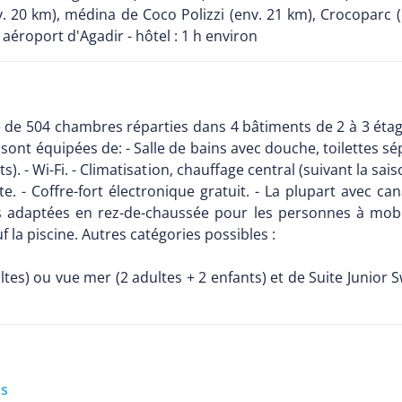
. 20 km), médina de Coco Polizzi (env. 21 km), Crocoparc (
aéroport d'Agadir - hôtel : 1 h environ
se de 504 chambres réparties dans 4 bâtiments de 2 à 3 éta
nt équipées de: - Salle de bains avec douche, toilettes sép
). - Wi-Fi. - Climatisation, chauffage central (suivant la sais
ite. - Coffre-fort électronique gratuit. - La plupart avec c
s adaptées en rez-de-chaussée pour les personnes à mobi
 la piscine. Autres catégories possibles :
ultes) ou vue mer (2 adultes + 2 enfants) et de Suite Junio
us