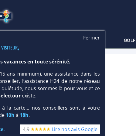
Fermer
-CRITÈRES
MALDIVES
THALASSO
GOLF
 visiteur,
s vacances en toute sérénité.
UT 5*
 (15 ans minimum), une assistance dans les
onseiller, l’assistance H24 de notre réseau
te quiétude, nous sommes là pour vous et ce
Selectour
existe.
, à la carte... nos conseillers sont à votre
 de
10h
à
18h
.
e.
4,9
Lire nos avis Google