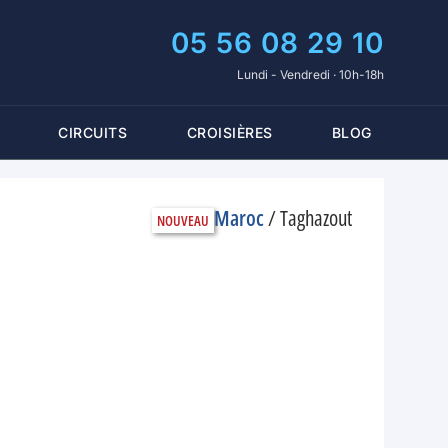
05 56 08 29 10
Lundi - Vendredi · 10h-18h
CIRCUITS
CROISIÈRES
BLOG
Maroc
/
Taghazout