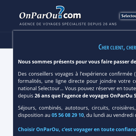
AGENCE DE VOYAGES SPÉCIALISTE DEPUIS 26 ANS
HÔTELS
SÉJOURS
MULTI
Cher client, cher
Nous sommes présents pour vous faire passer de
HÔTEL RIU PALACE TIKIDA TAGHAZO
Des conseillers voyages à l’expérience confirmée
Hôtel
Club
/
Prestige
formalités, une ligne directe pour joindre votre c
national Selectour... Vous pouvez réserver en tou
depuis
26 ans que l’agence de voyages OnParOu 
Séjours, combinés, autotours, circuits, croisières
disposition au
05 56 08 29 10
, du lundi au vendredi
Choisir OnParOu, c’est voyager en toute confianc