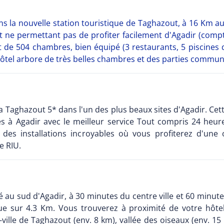
ans la nouvelle station touristique de Taghazout, à 16 Km a
t ne permettant pas de profiter facilement d'Agadir (comp
 de 504 chambres, bien équipé (3 restaurants, 5 piscines 
L'hôtel arbore de très belles chambres et des parties comm
da Taghazout 5* dans l'un des plus beaux sites d'Agadir. Cette
s à Agadir avec le meilleur service Tout compris 24 heures
t des installations incroyables où vous profiterez d'un
e RIU.
ué au sud d'Agadir, à 30 minutes du centre ville et 60 minut
ue sur 4.3 Km. Vous trouverez à proximité de votre hôtel
e-ville de Taghazout (env. 8 km), vallée des oiseaux (env. 15 