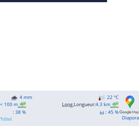
4 mm
22 °C
< 100 m
Long.
Longueur
:
4.3 km
:
38 %
:
45 %
Diapor
'hôtel