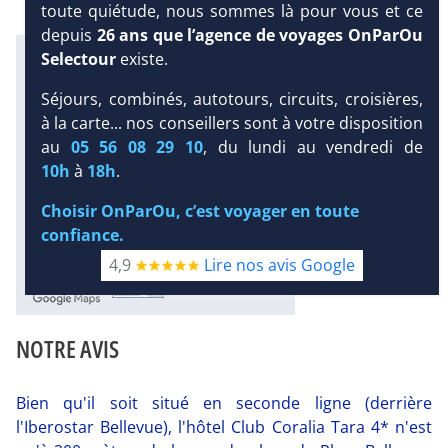
toute quiétude, nous sommes là pour vous et ce
depuis
26 ans que l’agence de voyages OnParOu
Infos météo :
Selectour
existe.
24 °C
101 mm
22 °C
Séjours, combinés, autotours, circuits, croisières,
Infos plages :
à la carte... nos conseillers sont à votre disposition
Dist.
Distance
:
Long.
Longueur
:
au
05 56 08 29 10
, du lundi au vendredi de
200 m
DEMANDE
1.8 km
10h
à
18h
.
D’INFORMATIONS
Équipement :
Choisir OnParOu, c’est voyager en toute
227
Tx
:
8 %
Tx
:
64 %
confiance.
300 m
4,9
Lire nos avis Google
Diaporama
NOTRE AVIS
Bien qu'il soit situé en seconde ligne (derrière
l'Iberostar Bellevue), l'hôtel Club Coralia Tara 4* n'est