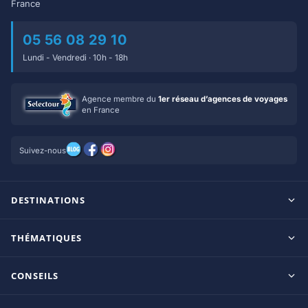
France
05 56 08 29 10
Lundi - Vendredi · 10h - 18h
Agence membre du
1er réseau d’agences de voyages
en France
Suivez-nous
DESTINATIONS
Maldives
THÉMATIQUES
Seychelles
Tout inclus
Ile Maurice
CONSEILS
Clubs francophones
Tanzanie/Zanzibar
Le blog d’OnParOu