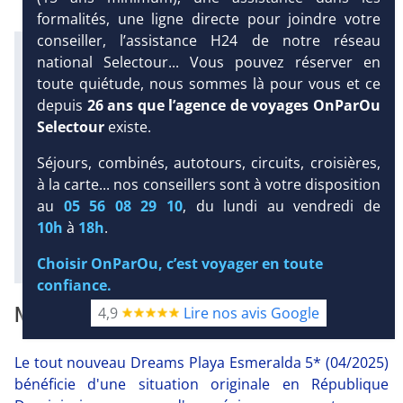
formalités, une ligne directe pour joindre votre
conseiller, l’assistance H24 de notre réseau
Infos météo :
national Selectour... Vous pouvez réserver en
toute quiétude, nous sommes là pour vous et ce
30 °C
172 mm
30 °C
depuis
26 ans que l’agence de voyages OnParOu
Infos plages :
DEMANDE
Selectour
existe.
Dist.
Distance
:
Long.
D’INFORMATIONS
Longueur
:
< 100 m
Séjours, combinés, autotours, circuits, croisières,
3.7 km
DEVIS /
à la carte... nos conseillers sont à votre disposition
Équipement :
RÉSERVATION
au
05 56 08 29 10
, du lundi au vendredi de
500
Tx
:
50 %
Tx
:
52 %
10h
à
18h
.
Diaporama
Choisir OnParOu, c’est voyager en toute
confiance.
NOTRE AVIS
4,9
Lire nos avis Google
Le tout nouveau Dreams Playa Esmeralda 5* (04/2025)
bénéficie d'une situation originale en République