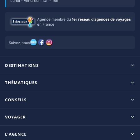
Lundi - Vendredi · 10h - 18h
Agence membre du
1er réseau d’agences de voyages
en France
Suivez-nous
DESTINATIONS
Maldives
THÉMATIQUES
Seychelles
Tout inclus
Ile Maurice
CONSEILS
Clubs francophones
Tanzanie/Zanzibar
Le blog d’OnParOu
Adultes uniquement
VOYAGER
République Dominicaine
Guide Maldives
Luxe
Mexique
Guides voyage
Guide Seychelles
L’AGENCE
Coup de coeur
Thaïlande
Séjours par destination