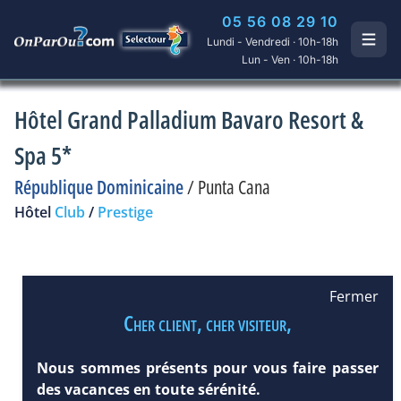
05 56 08 29 10
Lundi - Vendredi · 10h-18h
Lun - Ven · 10h-18h
Hôtel Grand Palladium Bavaro Resort &
Spa 5*
République Dominicaine
/
Punta Cana
Hôtel
Club
/
Prestige
Fermer
Cher client, cher visiteur,
Nous sommes présents pour vous faire passer
des vacances en toute sérénité.