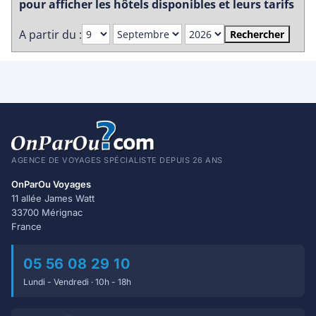
pour afficher les hôtels disponibles et leurs tarifs
A partir du :
Rechercher
AGENCE DE VOYAGES SPÉCIALISTE DEPUIS 26 ANS
OnParOu Voyages
11 allée James Watt
33700 Mérignac
France
05 56 08 29 10
Lundi - Vendredi · 10h - 18h