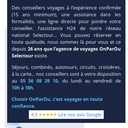
Des conseillers voyages à l’expérience confirmée
(15 ans minimum), une assistance dans les
formalités, une ligne directe pour joindre votre
conseiller, l’assistance H24 de notre réseau
Excursions en petit comité avec
national Selectour... Vous pouvez réserver en
notre partenaire Dominican
toute quiétude, nous sommes là pour vous et ce
Attitude
depuis
26 ans que l’agence de voyages OnParOu
Infos météo :
Selectour
existe.
30 °C
172 mm
30 °C
Séjours, combinés, autotours, circuits, croisières,
Infos plages :
à la carte... nos conseillers sont à votre disposition
DEMANDE
Dist.
Distance
:
Long.
au
05 56 08 29 10
, du lundi au vendredi de
D’INFORMATIONS
Longueur
:
10h
à
18h
.
< 100 m
20 km
DEVIS /
Équipement :
Choisir OnParOu, c’est voyager en toute
RÉSERVATION
666
Tx
:
63 %
Tx
:
70 %
confiance.
Infos golfs :
4,9
Lire nos avis Google
8
dont le plus proche à 2.7 km de
l'hôtel