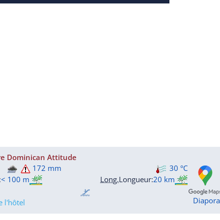
re Dominican Attitude
172 mm
30 °C
:
< 100 m
Long.
Longueur
:
20 km
Diapor
 l'hôtel