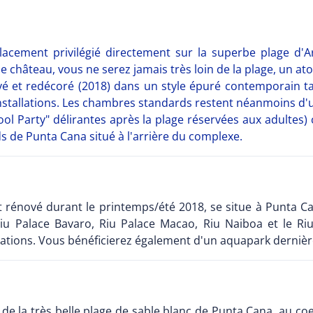
lacement privilégié directement sur la superbe plage d
 château, vous ne serez jamais très loin de la plage, un at
vé et redécoré (2018) dans un style épuré contemporain tan
nstallations. Les chambres standards restent néanmoins d'
Pool Party" délirantes après la plage réservées aux adulte
ds de Punta Cana situé à l'arrière du complexe.
t rénové durant le printemps/été 2018, se situe à Punta C
iu Palace Bavaro, Riu Palace Macao, Riu Naiboa et le Ri
mations. Vous bénéficierez également d'un aquapark dernière 
g de la très belle plage de sable blanc de Punta Cana, au 