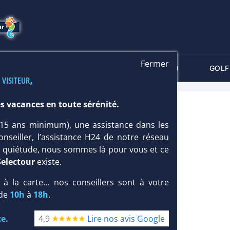
Fermer
-CRITÈRES
MALDIVES
THALASSO
GOLF
 visiteur,
s vacances en toute sérénité.
 (15 ans minimum), une assistance dans les
onseiller, l’assistance H24 de notre réseau
te quiétude, nous sommes là pour vous et ce
Selectour
existe.
, à la carte... nos conseillers sont à votre
 de
10h
à
18h
.
e.
4,9
Lire nos avis Google