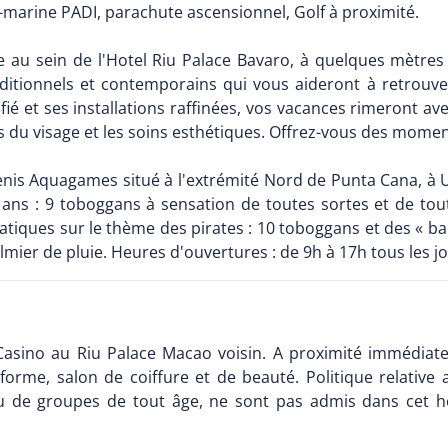
s-marine PADI, parachute ascensionnel, Golf à proximité.
 au sein de l'Hotel Riu Palace Bavaro, à quelques mètres
tionnels et contemporains qui vous aideront à retrouver l'
ié et ses installations raffinées, vos vacances rimeront a
ns du visage et les soins esthétiques. Offrez-vous des mom
enis Aquagames situé à l'extrémité Nord de Punta Cana, à U
 ans : 9 toboggans à sensation de toutes sortes et de tou
tiques sur le thème des pirates : 10 toboggans et des « bari
ier de pluie. Heures d'ouvertures : de 9h à 17h tous les jou
Casino au Riu Palace Macao voisin. A proximité immédiate d
 forme, salon de coiffure et de beauté. Politique relative
s ou de groupes de tout âge, ne sont pas admis dans cet hô