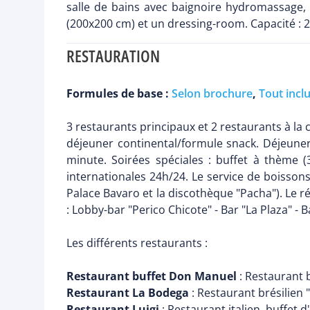
salle de bains avec baignoire hydromassage, c
(200x200 cm) et un dressing-room. Capacité : 2
RESTAURATION
Formules de base :
Selon brochure
,
Tout incl
3 restaurants principaux et 2 restaurants à la ca
déjeuner continental/formule snack. Déjeuner 
minute. Soirées spéciales : buffet à thème (
internationales 24h/24. Le service de boissons
Palace Bavaro et la discothèque "Pacha"). Le 
: Lobby-bar "Perico Chicote" - Bar "La Plaza" -
Les différents restaurants :
Restaurant buffet Don Manuel
: Restaurant b
Restaurant La Bodega
: Restaurant brésilien "
Restaurant Luigi
: Restaurant italien, buffet d