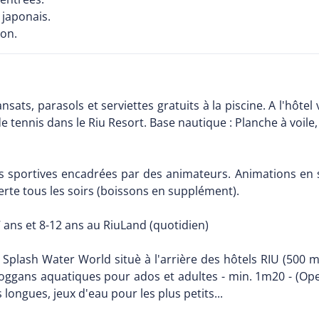
 japonais.
ion.
sats, parasols et serviettes gratuits à la piscine. A l'hôtel 
 tennis dans le Riu Resort. Base nautique : Planche à voile, v
 sportives encadrées par des animateurs. Animations en soi
rte tous les soirs (boissons en supplément).
7 ans et 8-12 ans au RiuLand (quotidien)
Splash Water World situè à l'arrière des hôtels RIU (500 mè
boggans aquatiques pour ados et adultes - min. 1m20 - (Op
longues, jeux d'eau pour les plus petits...