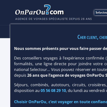
AGENCE DE VOYAGES SPÉCIALISTE DEPUIS 26 ANS
HÔTELS
SÉJOURS
MULTI
Cher client, cher
Nous sommes présents pour vous faire passer de
HÔTEL RIU PALACE PUNTA CANA 5*
Des conseillers voyages à l’expérience confirmée
République Dominicaine
/
Punta Cana
formalités, une ligne directe pour joindre votre c
national Selectour... Vous pouvez réserver en tou
depuis
26 ans que l’agence de voyages OnParOu 
Séjours, combinés, autotours, circuits, croisières
disposition au
05 56 08 29 10
, du lundi au vendredi
Choisir OnParOu, c’est voyager en toute confianc