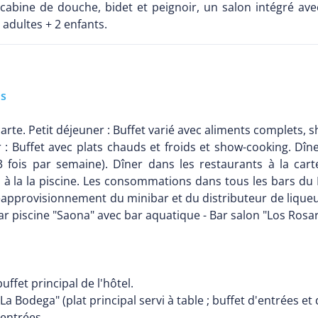
abine de douche, bidet et peignoir, un salon intégré avec 
 adultes + 2 enfants.
us
rte. Petit déjeuner : Buffet varié avec aliments complets, sho
: Buffet avec plats chauds et froids et show-cooking. Dîn
3 fois par semaine). Dîner dans les restaurants à la cart
 à la la piscine. Les consommations dans tous les bars du 
réapprovisionnement du minibar et du distributeur de liqu
 Bar piscine "Saona" avec bar aquatique - Bar salon "Los Rosa
uffet principal de l'hôtel.
La Bodega" (plat principal servi à table ; buffet d'entrées et 
'entrées.