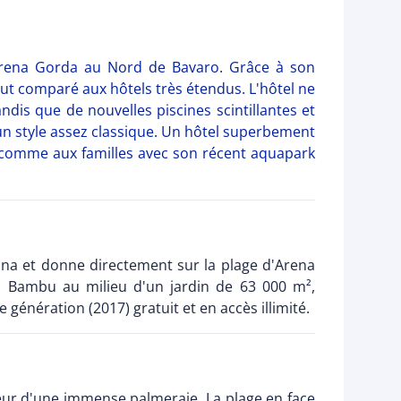
'Arena Gorda au Nord de Bavaro. Grâce à son
out comparé aux hôtels très étendus. L'hôtel ne
dis que de nouvelles piscines scintillantes et
un style assez classique. Un hôtel superbement
s) comme aux familles avec son récent aquapark
ana et donne directement sur la plage d'Arena
u Bambu au milieu d'un jardin de 63 000 m²,
génération (2017) gratuit et en accès illimité.
coeur d'une immense palmeraie. La plage en face