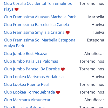
Club Coralia Occidental Torremolinos
Torremolinos
Playa
Club Framissima Aluasun Marbella Park
Marbella
Club Framissima Barcelo Isla Canela
Huelva
Club Framissima Smy Isla Cristina
Huelva
Club Framissima Sol Marbella Estepona
Estepona
Atalya Park
Club Jumbo Best Alcazar
Almuñecar
Club Jumbo Palia Las Palomas
Torremolinos
Club Jumbo Parasol By Dorobe
Torremolinos
Club Lookea Marismas Andalucia
Huelva
Club Lookea Puente Real
Torremolinos
Club Lookea Torrequebrada
Torremolinos
Club Marmara Almunecar
Almuñecar
Club Palia Las Palomas
Torremolinos