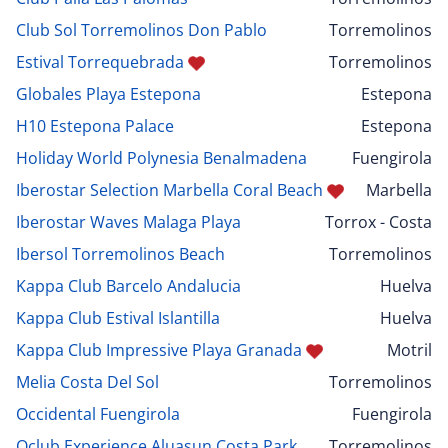
Club Sol Torremolinos Don Pablo
Torremolinos
Estival Torrequebrada
Torremolinos
Globales Playa Estepona
Estepona
H10 Estepona Palace
Estepona
Holiday World Polynesia Benalmadena
Fuengirola
Iberostar Selection Marbella Coral Beach
Marbella
Iberostar Waves Malaga Playa
Torrox - Costa
Ibersol Torremolinos Beach
Torremolinos
Kappa Club Barcelo Andalucia
Huelva
Kappa Club Estival Islantilla
Huelva
Kappa Club Impressive Playa Granada
Motril
Melia Costa Del Sol
Torremolinos
Occidental Fuengirola
Fuengirola
Oclub Experience Aluasun Costa Park
Torremolinos