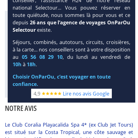
conseiller, l’assistance H24 de notre réseau
national Selectour... Vous pouvez réserver en
toute quiétude, nous sommes là pour vous et ce
Infos météo :
depuis
26 ans que l’agence de voyages OnParOu
28 °C
18 mm
22 °C
Selectour
existe.
Infos plages :
Dist.
Distance
:
Long.
Longueur
:
DEMANDE
Séjours, combinés, autotours, circuits, croisières,
220 m
250 m
D’INFORMATIONS
à la carte... nos conseillers sont à votre disposition
Équipement :
au
05 56 08 29 10
, du lundi au vendredi de
325
Tx
:
54 %
Tx
:
91 %
DEVIS /
10h
à
18h
.
Infos golfs :
RÉSERVATION
1
Distance depuis l'hôtel : 15 km
Choisir OnParOu, c’est voyager en toute
confiance.
Diaporama
4,9
Lire nos avis Google
NOTRE AVIS
Le Club Coralia Playacalida Spa 4* (ex Club Jet Tours)
est situé sur la Costa Tropical, une côte sauvage et