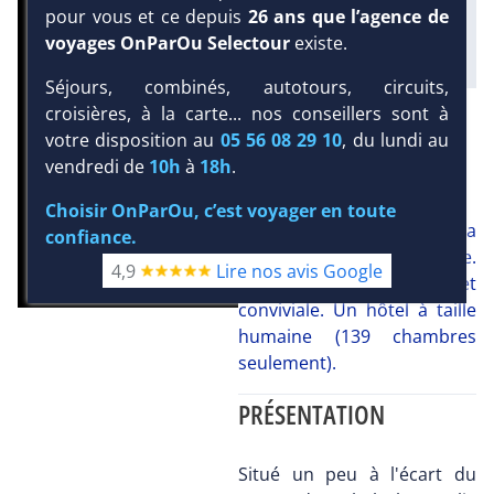
pour vous et ce depuis
26 ans que l’agence de
voyages OnParOu Selectour
existe.
Séjours, combinés, autotours, circuits,
DEMANDE D’INFORMATIONS
croisières, à la carte... nos conseillers sont à
votre disposition au
05 56 08 29 10
, du lundi au
NOTRE AVIS
vendredi de
10h
à
18h
.
Choisir OnParOu, c’est voyager en toute
Un hôtel agréable à la
confiance.
clientèle jeune et sportive.
4,9
Lire nos avis Google
Ambiance décontractée et
conviviale. Un hôtel à taille
humaine (139 chambres
seulement).
PRÉSENTATION
Situé un peu à l'écart du