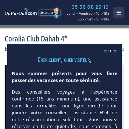
05 56 08 29 10
Lundi - Vendredi · 10h-18h
Lun - Ven · 10h-18h
Coralia Club Dahab 4*
Egypte
/
Dahab
Hôtel
Club
Fermer
Cher client, cher visiteur,
Infos météo :
Nous sommes présents pour vous faire
passer des vacances en toute sérénité.
36 °C
0 mm
28 °C
Infos plages :
Des conseillers voyages à l’expérience
Dist.
Long.
confirmée (15 ans minimum), une assistance
Distance
:
Longueur
:
dans les formalités, une ligne directe pour
< 100 m
1.5 km
joindre votre conseiller, l’assistance H24 de
Équipement :
notre réseau national Selectour... Vous pouvez
139
Tx
:
17 %
réserver en toute quiétude, nous sommes là
Tx
:
23 %