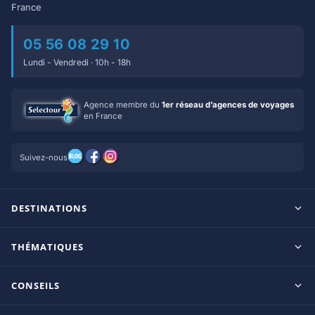
France
05 56 08 29 10
Lundi - Vendredi · 10h - 18h
Agence membre du
1er réseau d’agences de voyages
en France
Suivez-nous
DESTINATIONS
Maldives
THÉMATIQUES
Seychelles
Tout inclus
Ile Maurice
CONSEILS
Clubs francophones
Tanzanie/Zanzibar
Le blog d’OnParOu