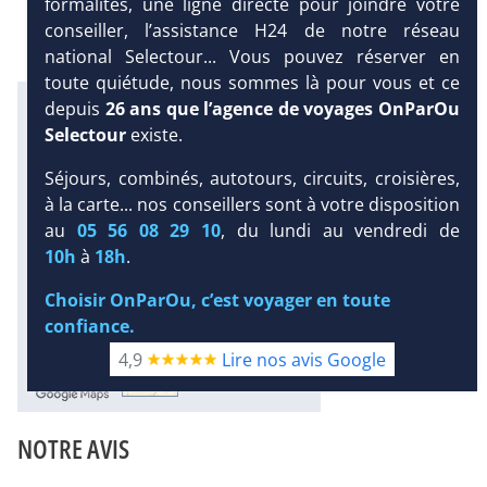
formalités, une ligne directe pour joindre votre
conseiller, l’assistance H24 de notre réseau
national Selectour... Vous pouvez réserver en
toute quiétude, nous sommes là pour vous et ce
Infos météo :
depuis
26 ans que l’agence de voyages OnParOu
33 °C
0 mm
28 °C
Selectour
existe.
Infos plages :
Dist.
Distance
:
Long.
Longueur
:
Séjours, combinés, autotours, circuits, croisières,
2 km
470 m
à la carte... nos conseillers sont à votre disposition
Équipement :
au
05 56 08 29 10
, du lundi au vendredi de
DEMANDE
860
Tx
:
63 %
Tx
:
80 %
10h
à
18h
.
D’INFORMATIONS
Infos golfs :
3
dont le plus proche à 18 km de
Choisir OnParOu, c’est voyager en toute
l'hôtel
confiance.
4,9
Lire nos avis Google
Diaporama
NOTRE AVIS