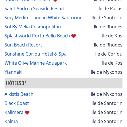
Saint Andrea Seaside Resort
Ile de Paros
Smy Mediterranean White Santorini
Ile de Santorin
Sol By Melia Cosmopolitan
Ile de Rhodes
Splashworld Porto Bello Beach
Ile de Kos
Sun Beach Resort
Ile de Rhodes
Sunshine Corfou Hotel & Spa
Ile de Corfou
White Olive Marine Aquapark
Ile de Kos
Yiannaki
Ile de Mykonos
HÔTELS 3*
Alkistis Beach
Ile de Mykonos
Black Coast
Ile de Santorin
Kalimera
Ile de Santorin
Kalma
Ile de Santorin