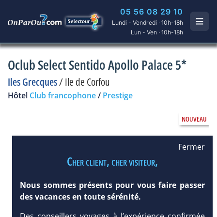
05 56 08 29 10
Lundi - Vendredi · 10h-18h
Lun - Ven · 10h-18h
Oclub Select Sentido Apollo Palace 5*
Iles Grecques
/
Ile de Corfou
Hôtel
Club francophone
/
Prestige
Fermer
Cher client, cher visiteur,
Nous sommes présents pour vous faire passer
des vacances en toute sérénité.
Des conseillers voyages à l’expérience confirmée