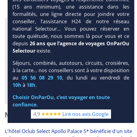
(15 ans minimum), une assistance dans les
formalités, une ligne directe pour joindre votre
conseiller, l’assistance H24 de notre réseau
Infos météo :
national Selectour... Vous pouvez réserver en
27 °C
90 mm
23 °C
toute quiétude, nous sommes là pour vous et ce
Infos plages :
depuis
26 ans que l’agence de voyages OnParOu
Dist.
Distance
:
Long.
Longueur
:
DEMANDE
Selectour
existe.
200 m
800 m
D’INFORMATIONS
Équipement :
Séjours, combinés, autotours, circuits, croisières,
348
Tx
:
46 %
Tx
:
73 %
DEVIS /
à la carte... nos conseillers sont à votre disposition
Infos golfs :
RÉSERVATION
au
05 56 08 29 10
, du lundi au vendredi de
1
Distance depuis l'hôtel : 29 km
10h
à
18h
.
Diaporama
Choisir OnParOu, c’est voyager en toute
confiance.
NOTRE AVIS
4,9
Lire nos avis Google
L'hôtel Oclub Select Apollo Palace 5* bénéficie d'un site