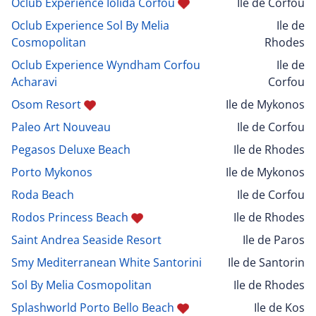
Oclub Experience Iolida Corfou
Ile de Corfou
Oclub Experience Sol By Melia
Ile de
Cosmopolitan
Rhodes
Oclub Experience Wyndham Corfou
Ile de
Acharavi
Corfou
Osom Resort
Ile de Mykonos
Paleo Art Nouveau
Ile de Corfou
Pegasos Deluxe Beach
Ile de Rhodes
Porto Mykonos
Ile de Mykonos
Roda Beach
Ile de Corfou
Rodos Princess Beach
Ile de Rhodes
Saint Andrea Seaside Resort
Ile de Paros
Smy Mediterranean White Santorini
Ile de Santorin
Sol By Melia Cosmopolitan
Ile de Rhodes
Splashworld Porto Bello Beach
Ile de Kos