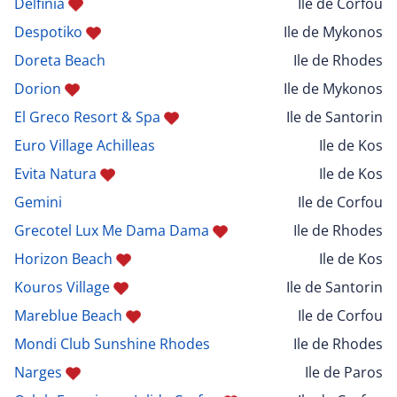
Delfinia
Ile de Corfou
Despotiko
Ile de Mykonos
Doreta Beach
Ile de Rhodes
Dorion
Ile de Mykonos
El Greco Resort & Spa
Ile de Santorin
Euro Village Achilleas
Ile de Kos
Evita Natura
Ile de Kos
Gemini
Ile de Corfou
Grecotel Lux Me Dama Dama
Ile de Rhodes
Horizon Beach
Ile de Kos
Kouros Village
Ile de Santorin
Mareblue Beach
Ile de Corfou
Mondi Club Sunshine Rhodes
Ile de Rhodes
Narges
Ile de Paros