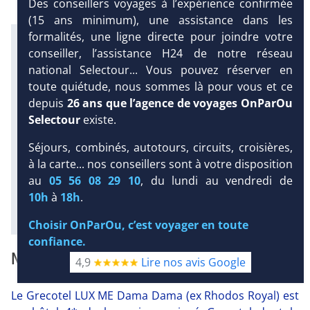
Des conseillers voyages à l’expérience confirmée
(15 ans minimum), une assistance dans les
formalités, une ligne directe pour joindre votre
Infos météo :
conseiller, l’assistance H24 de notre réseau
27 °C
7 mm
24 °C
national Selectour... Vous pouvez réserver en
Infos plages :
Dist.
Distance
:
Long.
toute quiétude, nous sommes là pour vous et ce
Longueur
:
DEMANDE
depuis
26 ans que l’agence de voyages OnParOu
< 100 m
4.8 km
D’INFORMATIONS
Selectour
existe.
Équipement :
DEVIS /
Séjours, combinés, autotours, circuits, croisières,
353
Tx
:
54 %
Tx
:
73 %
RÉSERVATION
Infos golfs :
à la carte... nos conseillers sont à votre disposition
1
Distance depuis l'hôtel : 8 km
au
05 56 08 29 10
, du lundi au vendredi de
10h
à
18h
.
Diaporama
Choisir OnParOu, c’est voyager en toute
confiance.
NOTRE AVIS
4,9
Lire nos avis Google
Le Grecotel LUX ME Dama Dama (ex Rhodos Royal) est