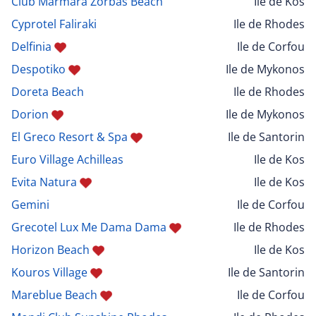
Club Marmara Zorbas Beach
Ile de Kos
Cyprotel Faliraki
Ile de Rhodes
Delfinia
Ile de Corfou
Despotiko
Ile de Mykonos
Doreta Beach
Ile de Rhodes
Dorion
Ile de Mykonos
El Greco Resort & Spa
Ile de Santorin
Euro Village Achilleas
Ile de Kos
Evita Natura
Ile de Kos
Gemini
Ile de Corfou
Grecotel Lux Me Dama Dama
Ile de Rhodes
Horizon Beach
Ile de Kos
Kouros Village
Ile de Santorin
Mareblue Beach
Ile de Corfou