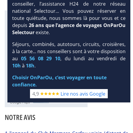
conseiller, l’assistance H24 de notre réseau
national Selectour... Vous pouvez réserver en
Infos météo :
toute quiétude, nous sommes là pour vous et ce
27 °C
90 mm
23 °C
depuis
26 ans que l’agence de voyages OnParOu
Infos plages :
Selectour
existe.
Dist.
Distance
:
Long.
Longueur
:
Séjours, combinés, autotours, circuits, croisières,
< 100 m
DEMANDE
1.2 km
à la carte... nos conseillers sont à votre disposition
D’INFORMATIONS
Équipement :
au
05 56 08 29 10
, du lundi au vendredi de
184
Tx
:
21 %
Tx
:
23 %
DEVIS /
10h
à
18h
.
24 km
RÉSERVATION
Infos golfs :
Choisir OnParOu, c’est voyager en toute
1
Distance depuis l'hôtel : 29 km
confiance.
4,9
Lire nos avis Google
Diaporama
NOTRE AVIS