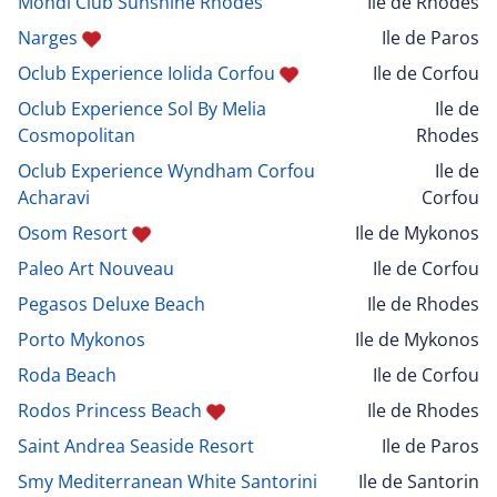
Mondi Club Sunshine Rhodes
Ile de Rhodes
Narges
Ile de Paros
Oclub Experience Iolida Corfou
Ile de Corfou
Oclub Experience Sol By Melia
Ile de
Cosmopolitan
Rhodes
Oclub Experience Wyndham Corfou
Ile de
Acharavi
Corfou
Osom Resort
Ile de Mykonos
Paleo Art Nouveau
Ile de Corfou
Pegasos Deluxe Beach
Ile de Rhodes
Porto Mykonos
Ile de Mykonos
Roda Beach
Ile de Corfou
Rodos Princess Beach
Ile de Rhodes
Saint Andrea Seaside Resort
Ile de Paros
Smy Mediterranean White Santorini
Ile de Santorin