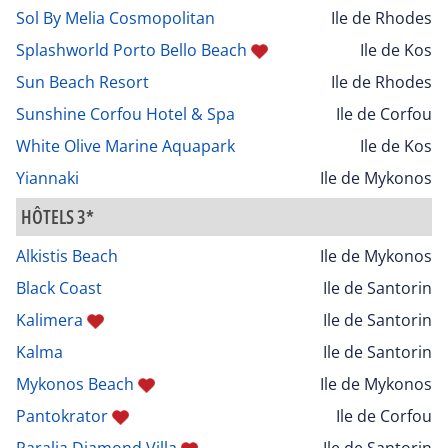
Sol By Melia Cosmopolitan
Ile de Rhodes
Splashworld Porto Bello Beach
Ile de Kos
Sun Beach Resort
Ile de Rhodes
Sunshine Corfou Hotel & Spa
Ile de Corfou
White Olive Marine Aquapark
Ile de Kos
Yiannaki
Ile de Mykonos
HÔTELS 3*
Alkistis Beach
Ile de Mykonos
Black Coast
Ile de Santorin
Kalimera
Ile de Santorin
Kalma
Ile de Santorin
Mykonos Beach
Ile de Mykonos
Pantokrator
Ile de Corfou
Paralia Diamond Villa
Ile de Santorin