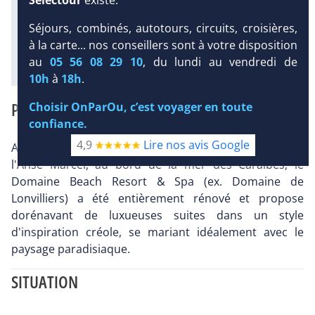
2
dont le plus proche à 11 km de
Séjours, combinés, autotours, circuits, croisières,
l'hôtel
à la carte... nos conseillers sont à votre disposition
Diaporama
au
05 56 08 29 10
, du lundi au vendredi de
10h
à
18h
.
PRÉSENTATION
Choisir OnParOu, c’est voyager en toute
confiance.
4,9
Lire nos avis Google
Au milieu du magnifique jardin tropical de 60 ha de
l'Anse Marcel, au bord de la mer des Caraïbes, le
Domaine Beach Resort & Spa (ex. Domaine de
Lonvilliers) a été entièrement rénové et propose
dorénavant de luxueuses suites dans un style
d'inspiration créole, se mariant idéalement avec le
paysage paradisiaque.
SITUATION