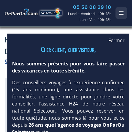
05 56 08 29 10
Lundi - Vendredi · 10h-18h
Lun - Ven · 10h-18h
Hôtel Le Domaine Beach Resort & Spa (ex.
Fermer
Cher client, cher visiteur,
Domaine De Lonvilliers) 5*
Saint Martin
/
Anse Marcel
Hôtel
Charme
/
Prestige
Nous sommes présents pour vous faire passer
des vacances en toute sérénité.
Des conseillers voyages à l’expérience confirmée
Infos météo :
(15 ans minimum), une assistance dans les
28 °C
104 mm
30 °C
formalités, une ligne directe pour joindre votre
Infos plages :
conseiller, l’assistance H24 de notre réseau
Dist.
Distance
:
Long.
Longueur
:
national Selectour... Vous pouvez réserver en
< 100 m
500 m
toute quiétude, nous sommes là pour vous et ce
Équipement :
DEMANDE
145
Tx
:
21 %
Tx
:
23 %
depuis
26 ans que l’agence de voyages OnParOu
D’INFORMATIONS
Infos golfs :
Selectour
existe.