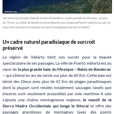
Vue aérienne (Google Map) de la baie de Banderas, la plus grande du Mexique, sur près
de 70 Km. La vallée de Banderas (zone blanche) qui comprend Puerto Vallarta au sud, est
encerclée au nord et au Sud par un massif montagneux (la Sierra Madre).
Un cadre naturel paradisiaque de surcroit
préservé
La région de Vallarta tient son succès pour la beauté
spectaculaire de ses paysages. La ville de Puerto Vallarta est au
cœur de
la plus grande baie du Mexique – Bahía de Banderas
–
qui s’étend en arc de cercle sur plus de 60 Km. Cette baie est
bénie des Dieux avec plus de 42 Km de plages paradisiaques
dont la plupart sont restées totalement sauvages tandis que
d’autres sont seulement accessibles par voie maritime A cela
s’ajoute une chaîne montagneuse majeure,
le massif de la
Sierra Madre Occidentale qui longe le littoral
et offre des
paysages grandioses de montagnes (avec des points