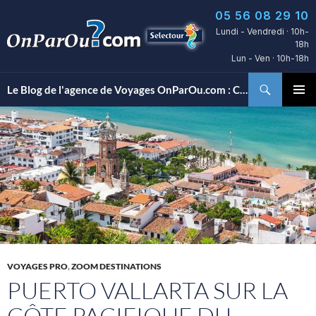
Aller
05 56 08 29 10
au
Lundi - Vendredi · 10h-
contenu
18h
Lun - Ven · 10h-18h
Recherche
Le Blog de l'agence de Voyages OnParOu.com : Conseils, découvertes d’hôtels et bons plans voyages…
MENU
PRINCI
VOYAGES PRO
,
ZOOM DESTINATIONS
PUERTO VALLARTA SUR LA
CÔTE PACIFIQUE DU