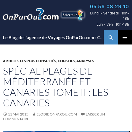
Aller
05 56 08 29 10
au
Lundi - Vendredi · 10h-
contenu
18h
Lun - Ven · 10h-18h
Recherche
Le Blog de l'agence de Voyages OnParOu.com : Conseils, découvertes d’hôtels et bons plans voyages…
MENU
PRINCI
ARTICLES LES PLUS CONSULTÉS
,
CONSEILS, ANALYSES
SPÉCIAL PLAGES DE
MÉDITERRANÉE ET
CANARIES TOME II : LES
CANARIES
11 MAI 2015
ELODIE ONPAROU.COM
LAISSER UN
COMMENTAIRE