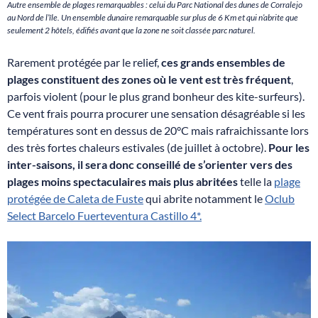
Autre ensemble de plages remarquables : celui du Parc National des dunes de Corralejo
au Nord de l’île. Un ensemble dunaire remarquable sur plus de 6 Km et qui n’abrite que
seulement 2 hôtels, édifiés avant que la zone ne soit classée parc naturel.
Rarement protégée par le relief,
ces grands ensembles de
plages constituent des zones où le vent est très fréquent
,
parfois violent (pour le plus grand bonheur des kite-surfeurs).
Ce vent frais pourra procurer une sensation désagréable si les
températures sont en dessus de 20°C mais rafraichissante lors
des très fortes chaleurs estivales (de juillet à octobre).
Pour les
inter-saisons, il sera donc conseillé de s’orienter vers des
plages moins spectaculaires mais plus abritées
telle la
plage
protégée de Caleta de Fuste
qui abrite notamment le
Oclub
Select Barcelo Fuerteventura Castillo 4*.