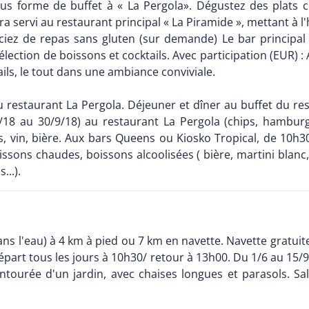
s forme de buffet à « La Pergola». Dégustez des plats chau
ra servi au restaurant principal « La Piramide », mettant à
néficiez de repas sans gluten (sur demande) Le bar princip
ection de boissons et cocktails. Avec participation (EUR) : 
ails, le tout dans une ambiance conviviale.
u restaurant La Pergola. Déjeuner et dîner au buffet du res
6/18 au 30/9/18) au restaurant La Pergola (chips, hamburger
as, vin, bière. Aux bars Queens ou Kiosko Tropical, de 10h
oissons chaudes, boissons alcoolisées ( bière, martini blanc, 
...).
ans l'eau) à 4 km à pied ou 7 km en navette. Navette gratuite
épart tous les jours à 10h30/ retour à 13h00. Du 1/6 au 15/9
tourée d'un jardin, avec chaises longues et parasols. Sal