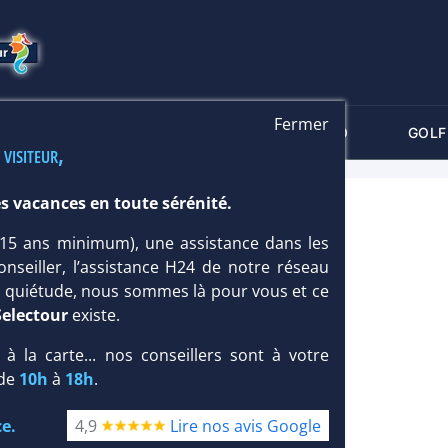
Fermer
-CRITÈRES
MALDIVES
THALASSO
GOLF
 visiteur,
s vacances en toute sérénité.
 (15 ans minimum), une assistance dans les
onseiller, l’assistance H24 de notre réseau
te quiétude, nous sommes là pour vous et ce
Selectour
existe.
, à la carte... nos conseillers sont à votre
 de
10h
à
18h
.
e.
4,9
Lire nos avis Google