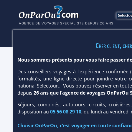
AGENCE DE VOYAGES SPÉCIALISTE DEPUIS 26 ANS
HÔTELS
SÉJOURS
MULTI
Cher client, cher
Nous sommes présents pour vous faire passer de
OCLUB EXPERIENCE TRH PARAISO 4*
Des conseillers voyages à l’expérience confirmée
Hôtel
Club francophone
formalités, une ligne directe pour joindre votre c
national Selectour... Vous pouvez réserver en tou
depuis
26 ans que l’agence de voyages OnParOu 
Séjours, combinés, autotours, circuits, croisières
disposition au
05 56 08 29 10
, du lundi au vendredi
Choisir OnParOu, c’est voyager en toute confianc