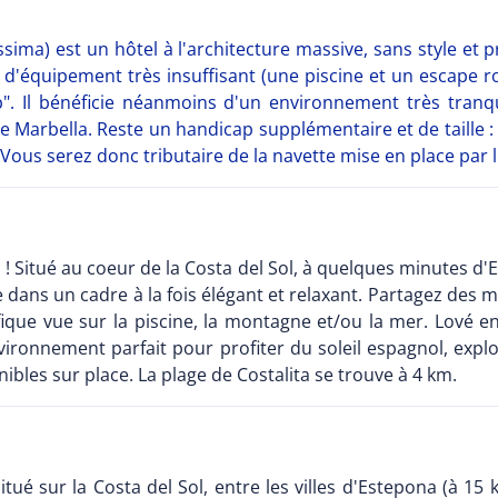
sima) est un hôtel à l'architecture massive, sans style et
 d'équipement très insuffisant (une piscine et un escape r
lub". Il bénéficie néanmoins d'un environnement très tranqu
Marbella. Reste un handicap supplémentaire et de taille : l
ous serez donc tributaire de la navette mise en place par l'
! Situé au coeur de la Costa del Sol, à quelques minutes d'E
nte dans un cadre à la fois élégant et relaxant. Partagez d
que vue sur la piscine, la montagne et/ou la mer. Lové en
nvironnement parfait pour profiter du soleil espagnol, expl
ibles sur place. La plage de Costalita se trouve à 4 km.
tué sur la Costa del Sol, entre les villes d'Estepona (à 15