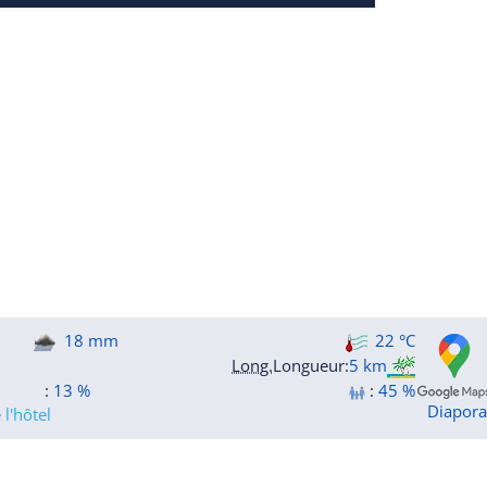
18 mm
22 °C
Long.
Longueur
:
5 km
:
13 %
:
45 %
Diapor
l'hôtel