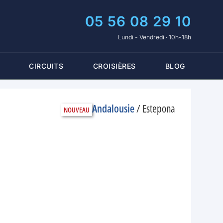
05 56 08 29 10
Lundi - Vendredi · 10h-18h
CIRCUITS
CROISIÈRES
BLOG
Andalousie
/
Estepona