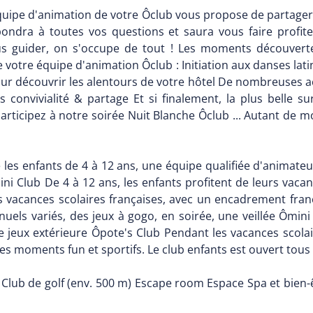
équipe d'animation de votre Ôclub vous propose de partage
pondra à toutes vos questions et saura vous faire profit
ous guider, on s'occupe de tout ! Les moments découverte
 votre équipe d'animation Ôclub : Initiation aux danses lati
r découvrir les alentours de votre hôtel De nombreuses act
 convivialité & partage Et si finalement, la plus belle su
articipez à notre soirée Nuit Blanche Ôclub ... Autant de 
le les enfants de 4 à 12 ans, une équipe qualifiée d'anima
ni Club De 4 à 12 ans, les enfants profitent de leurs vaca
es vacances scolaires françaises, avec un encadrement fra
nuels variés, des jeux à gogo, en soirée, une veillée Ômini
 de jeux extérieure Ôpote's Club Pendant les vacances scola
es moments fun et sportifs. Le club enfants est ouvert tous 
rd Club de golf (env. 500 m) Escape room Espace Spa et bien-ê