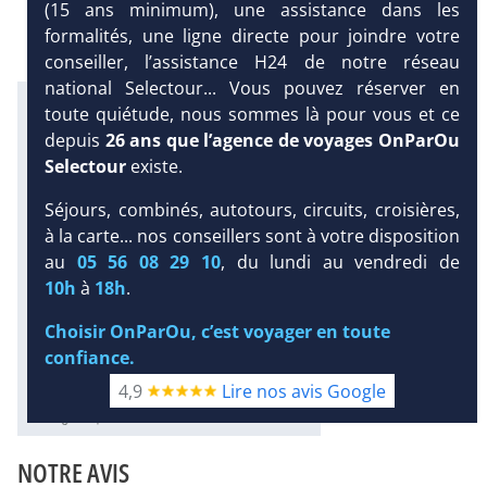
(15 ans minimum), une assistance dans les
formalités, une ligne directe pour joindre votre
conseiller, l’assistance H24 de notre réseau
national Selectour... Vous pouvez réserver en
Infos météo :
toute quiétude, nous sommes là pour vous et ce
26 °C
20 mm
23 °C
depuis
26 ans que l’agence de voyages OnParOu
Infos plages :
Selectour
existe.
Dist.
Distance
:
Long.
Longueur
:
< 100 m
600 m
Séjours, combinés, autotours, circuits, croisières,
DEMANDE
Équipement :
à la carte... nos conseillers sont à votre disposition
D’INFORMATIONS
322
Tx
:
63 %
Tx
:
75 %
au
05 56 08 29 10
, du lundi au vendredi de
Infos golfs :
DEVIS /
10h
à
18h
.
1
Distance depuis l'hôtel : 8.5 km
RÉSERVATION
Plongée sous-marine :
Choisir OnParOu, c’est voyager en toute
Détails
confiance.
4,9
Lire nos avis Google
Diaporama
NOTRE AVIS